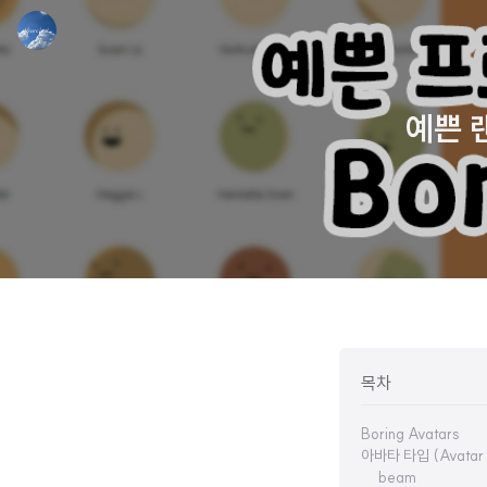
예쁜 랜
목차
Boring Avatars
아바타 타입 (Avatar 
beam