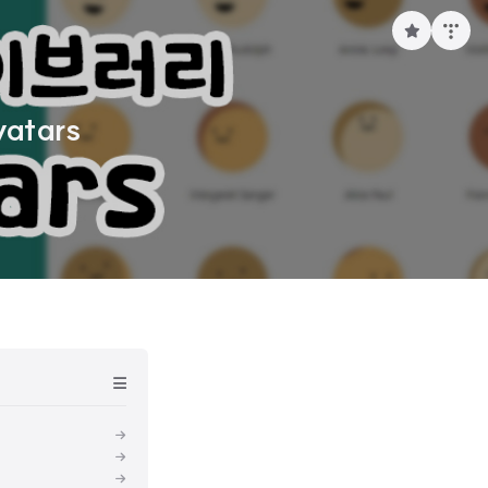
구
독
하
기
atars