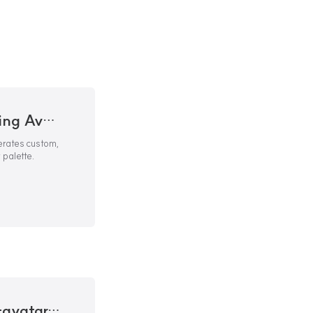
Avatar generator playground - Boring Avatars
nerates custom,
palette.
GitHub - boringdesigners/boring-avatars: Boring avatars is a tiny JavaScript React library that generates custom, SVG-based avat