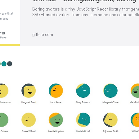
Boring avatars is a tiny JavaScript React library that ge
SVG-based avatars from any username and color palett
boringdesigners/boring-avatars: Boring avatars is a tiny 
github.com