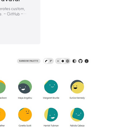
nerates custom,
e. - GitHub -
J...