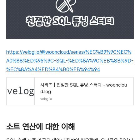
https://velog.io/@wooncloud/series/%EC%B9%9C%EC%
A0%88%ED%95%9C-SQL-%ED%8A%9C%EB%8B%9D-
%EC%8A%A4%ED%84%B0%EB%94%94
시리즈 | 친절한 SQL 튜닝 스터디 - woonclou
d.log
velog.io
소트 연산에 대한 이해