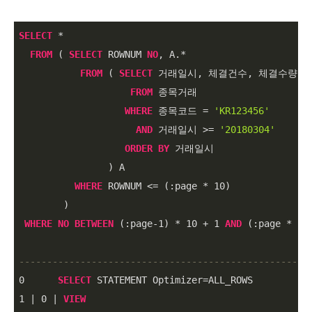
SELECT
*
FROM
 ( 
SELECT
 ROWNUM 
NO
, A.
*
FROM
 ( 
SELECT
 거래일시, 체결건수, 체결수량, 
FROM
 종목거래

WHERE
 종목코드 
=
'KR123456'
AND
 거래일시 
>=
'20180304'
ORDER
BY
 거래일시

                ) A

WHERE
 ROWNUM 
<=
 (:page 
*
10
)

        )

WHERE
NO
BETWEEN
 (:page
-1
) 
*
10
+
1
AND
 (:page 
*
10
)
----------------------------------------------------
0
SELECT
 STATEMENT Optimizer
=
1
|
0
|
VIEW