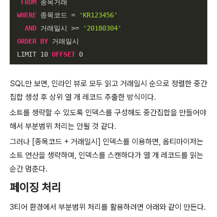
FROM
 종목거래

WHERE
 종목코드 
=
'KR123456'
AND
 거래일시 
>=
'20180304'
ORDER
BY
 거래일시

 LIMIT 
10
OFFSET
0
SQL만 보면, 인라인 뷰로 모두 읽고 거래일시 순으로 정렬한 중간
집합 생성 후 상위 열 개 레코드 추출한 방식이다.
소트를 생략할 수 있도록 인덱스를 구성해도 중간집합을 만들어야
해서 부분범위 처리는 안될 것 같다.
그러나 [종목코드 + 거래일시] 인덱스를 이용하면, 옵티마이저는
소트 연산을 생략하며, 인덱스를 스캔하다가 열 개 레코드를 읽는
순간 멈춘다.
페이징 처리
3티어 환경에서 부분범위 처리를 활용하려면 아래와 같이 만든다.