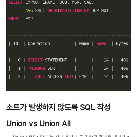
SELECT
 EMPNO, ENAME, JOB, MGR, SAL,

AVG
(SAL) 
OVER
(
PARTITION
BY
FROM
   EMP;

----------------------------------------------------
|
 Id  
|
 Operation          
|
 Name 
|
Rows
|
 Bytes 
|
 
----------------------------------------------------
|
0
|
SELECT
 STATEMENT   
|
|
14
|
406
|
|
1
|
WINDOW
 SORT       
|
|
14
|
406
|
|
2
|
TABLE
 ACCESS 
FULL
|
 EMP  
|
14
|
406
|
----------------------------------------------------
소트가 발생하지 않도록 SQL 작성
Union vs Union All