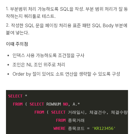
부분범위 처리 가능하도록 SQL을 작성. 부분 범위 처리가 잘 동
작하는지 쿼리툴로 테스트.
작성한 SQL 문을 페이징 처리용 표준 패턴 SQL Body 부분에
붙여 넣는다.
이때 주의점
인덱스 사용 가능하도록 조건절을 구사
조인은 NL 조인 위주로 처리
Order by 절이 있어도 소트 연산을 생략할 수 있도록 구성
SELECT
*
FROM
 ( 
SELECT
 ROWNUM 
NO
, A.
*
FROM
 ( 
SELECT
 거래일시, 체결건수, 체결수량, 
FROM
 종목거래

WHERE
 종목코드 
=
'KR123456'