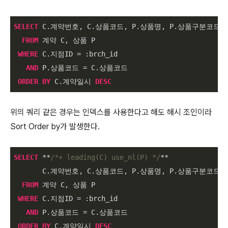
SELECT
 C.계약번호, C.상품코드, P.상품명, P.상품구분코드, 
FROM
 계약 C, 상품 P

WHERE
 C.지점ID 
=
 :brch_id

AND
 P.상품코드 
=
 C.상품코드

ORDER
BY
 C.계약일시 
DESC
위의 쿼리 같은 경우는 인덱스를 사용한다고 해도 해시 조인이라
Sort Order by가 발생한다.
SELECT
*
*
/*+ leading(C) use_nl(P) */
*
*
       C.계약번호, C.상품코드, P.상품명, P.상품구분코드,
FROM
 계약 C, 상품 P

WHERE
 C.지점ID 
=
 :brch_id

AND
 P.상품코드 
=
 C.상품코드

ORDER
BY
 C.계약일시 
DESC