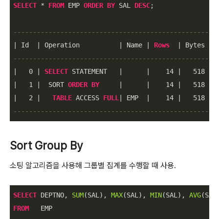
SELECT
*
FROM
 EMP 
ORDER
BY
 SAL 
DESC
;

----------------------------------------------------
|
 Id  
|
 Operation          
|
 Name 
|
Rows
|
 Bytes 
|
 
----------------------------------------------------
|
0
|
SELECT
 STATEMENT   
|
|
14
|
518
|
|
1
|
  SORT 
ORDER
BY
|
|
14
|
518
|
|
2
|
TABLE
 ACCESS 
FULL
|
 EMP  
|
14
|
518
|
----------------------------------------------------
Sort Group By
소팅 알고리즘을 사용해 그룹별 집계를 수행할 때 사용.
SELECT
 DEPTNO, 
SUM
(SAL), 
MAX
(SAL), 
MIN
(SAL), 
AVG
FROM