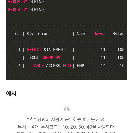
GROUP
BY
ORDER
BY
 DEPTNO;

----------------------------------------------------
|
 Id  
|
 Operation          
|
 Name 
|
Rows
|
 Bytes 
|
 
----------------------------------------------------
|
0
|
SELECT
 STATEMENT   
|
|
11
|
165
|
|
1
|
  SORT 
GROUP
BY
|
|
11
|
165
|
|
2
|
TABLE
 ACCESS 
FULL
|
 EMP  
|
14
|
210
|
----------------------------------------------------
예시
💡 수천명의 사원이 근무하는 회사를 가정.
부서는 4개. 부서코드는 10, 20, 30, 40을 사용한다.