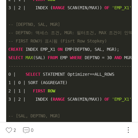
3
|
2
|
    INDEX (
RANGE
 SCAN(MIN
/
MAX)) 
OF
'EMP_X1'
 (
-- [DEPTNO, SAL, MGR]
-- DEPTNO: 액세스 조건, MGR: 필터조건, MAX 조건이 인덱
-- FIRST ROW가 표시됨 (Fisrt Row Stopkey)
CREATE
 INDEX EMP_X1 
ON
SELECT
MAX
(SAL) 
FROM
 EMP 
WHERE
 DEPTNO 
=
30
AND
 MGR 
=
----------------------------------------------------
0
|
SELECT
 STATEMENT Optimizer
=
=
1
|
0
|
2
|
1
|
FIRST
ROW
3
|
2
|
    INDEX (
RANGE
 SCAN(MIN
/
MAX)) 
OF
'EMP_X1'
 (
-- [SAL, DEPTNO, MGR]
-- DEPTNO, MGR: 필터조건, MAX 조건이 인덱스에 포함됨
2
0
-- INDEX FULL SCAN 하지만 FIRST ROW가 표시됨 (Fisrt Row