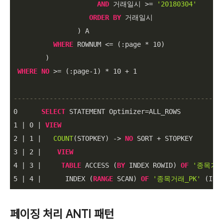
AND
 거래일시 
>=
'20180304'
ORDER
BY
 거래일시

                ) A

WHERE
 ROWNUM 
<=
 (:page 
*
10
)

        )

WHERE
NO
>=
 (:page
-1
) 
*
10
+
1
----------------------------------------------------
0
SELECT
 STATEMENT Optimizer
=
1
|
0
|
VIEW
2
|
1
|
COUNT
(STOPKEY) 
-
>
NO
 SORT 
+
3
|
2
|
VIEW
4
|
3
|
TABLE
 ACCESS (
BY
 INDEX ROWID) 
OF
'종목거래
5
|
4
|
      INDEX (
RANGE
 SCAN) 
OF
'종목거래_PK'
 (IND
페이징 처리 ANTI 패턴