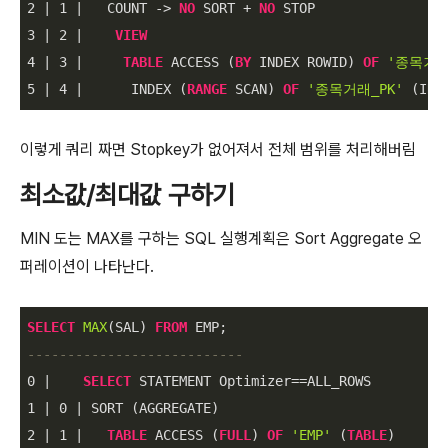
2
|
1
|
   COUNT 
-
>
NO
 SORT 
+
NO
3
|
2
|
VIEW
4
|
3
|
TABLE
 ACCESS (
BY
 INDEX ROWID) 
OF
'종목거래
5
|
4
|
      INDEX (
RANGE
 SCAN) 
OF
'종목거래_PK'
 (IND
이렇게 쿼리 짜면 Stopkey가 없어져서 전체 범위를 처리해버림
최소값/최대값 구하기
MIN 도는 MAX를 구하는 SQL 실행계획은 Sort Aggregate 오
퍼레이션이 나타난다.
SELECT
MAX
(SAL) 
FROM
---------------------------
0
|
SELECT
 STATEMENT Optimizer
=
=
1
|
0
|
2
|
1
|
TABLE
 ACCESS (
FULL
) 
OF
'EMP'
 (
TABLE
)