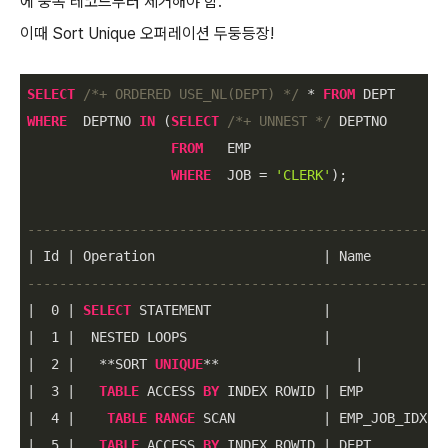
에 중복 레코드부터 제거해야 함.
이때 Sort Unique 오퍼레이션 두둥등장!
SELECT
/*+ ORDERED USE_NL(DEPT) */
*
FROM
WHERE
  DEPTNO 
IN
 (
SELECT
/*+ UNNEST */
 DEPTNO

FROM
   EMP

WHERE
  JOB 
=
'CLERK'
);

----------------------------------------------------
|
 Id 
|
 Operation                     
|
 Name        
|
----------------------------------------------------
|
0
|
SELECT
 STATEMENT              
|
|
|
1
|
  NESTED LOOPS                 
|
|
|
2
|
*
*
SORT 
UNIQUE
*
*
|
|
3
|
TABLE
 ACCESS 
BY
 INDEX ROWID 
|
 EMP         
|
|
4
|
TABLE
RANGE
 SCAN           
|
 EMP_JOB_IDX 
|
|
5
|
TABLE
 ACCESS 
BY
 INDEX ROWID 
|
 DEPT        
|