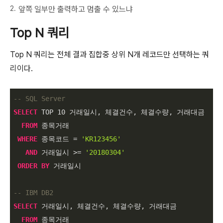
앞쪽 일부만 출력하고 멈출 수 있느냐
Top N 쿼리
Top N 쿼리는 전체 결과 집합중 상위 N개 레코드만 선택하는 쿼
리이다.
-- SQL Server
SELECT
 TOP 
10
 거래일시, 체결건수, 체결수량, 거래대금

FROM
 종목거래

WHERE
 종목코드 
=
'KR123456'
AND
 거래일시 
>=
'20180304'
ORDER
BY
 거래일시

-- IBM DB2
SELECT
 거래일시, 체결건수, 체결수량, 거래대금

FROM
 종목거래
