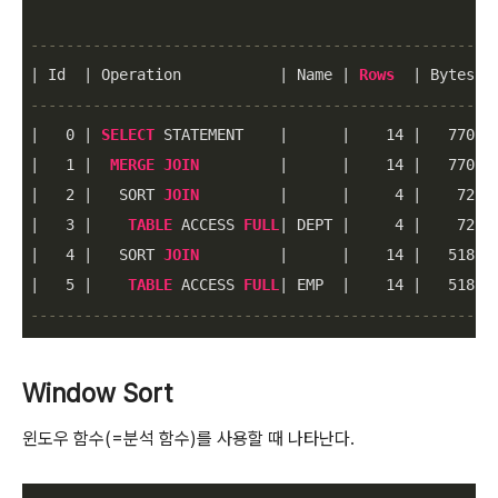
----------------------------------------------------
|
 Id  
|
 Operation           
|
 Name 
|
Rows
|
 Bytes 
|
----------------------------------------------------
|
0
|
SELECT
 STATEMENT    
|
|
14
|
770
|
|
1
|
MERGE
JOIN
|
|
14
|
770
|
|
2
|
   SORT 
JOIN
|
|
4
|
72
|
|
3
|
TABLE
 ACCESS 
FULL
|
 DEPT 
|
4
|
72
|
|
4
|
   SORT 
JOIN
|
|
14
|
518
|
|
5
|
TABLE
 ACCESS 
FULL
|
 EMP  
|
14
|
518
|
----------------------------------------------------
Window Sort
윈도우 함수(=분석 함수)를 사용할 때 나타난다.