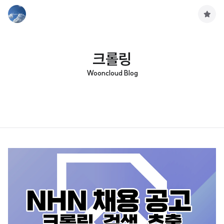
구
독
하
기
크롤링
Wooncloud Blog