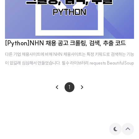
[Python]NHN 채용 공고 크롤링, 검색, 추출 코드
다른 기업 채용사이트에 비해 NHN 채용사이트는 특정 키워드로 검색하는 기능
이 없길래 심심해서 만들었습니다. 필수 라이브러리 requests BeautifulSoup
코드 import requests from bs4 import BeautifulSoup from datetime i
mport datetime URL = 'https://recruit.nhn.com' param={'type':'comp
1
any'} recruit_list = [] selected_recruits = [] # 채용공고 리스트 추출 pri
nt('>> 리스트 추출 중...') responce = requests.get(URL + '/ent/recruiti
ngs', params=param) html = BeautifulSoup(respo..
테
상
마
단