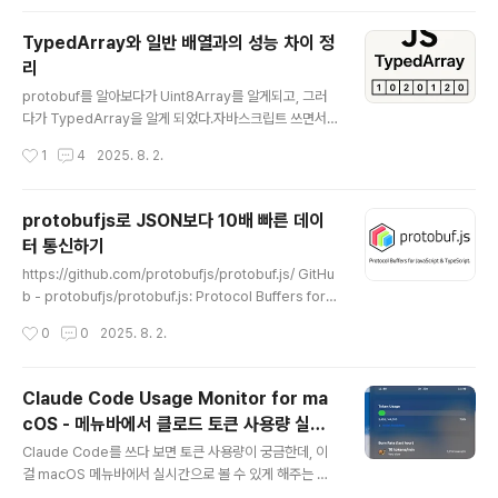
eAt(0));성능 차이가 나는 이유1. 내부 구현 최적화수동 반
복문의 처리 과정:JavaScript 인터프리터가 각 반복을 처
TypedArray와 일반 배열과의 성능 차이 정
리매번 조건 확인 (i )개별 인덱스 접근과 할당증가 연산 (i
리
++) 반복Uint8Array.from()의 처리 과정:네이티브 C+
글 내용
+ 코드로 구현벡터화된 연산 가능 (SIMD)메모리 접근 패
protobuf를 알아보다가 Uint8Array를 알게되고, 그러
턴 최적화루프 언롤링 자동 적용2. JavaScript 엔진 최적
다가 TypedArray을 알게 되었다.자바스크립트 쓰면서
화V..
타입이 없어 비효율이 많다는 점을 내면속에 알고만 있었
작성시간
1
4
2025. 8. 2.
는데, 이런 부분을 보완한 Array가 있다고 해서 알아봤다.
당연히 이런것들이 존재했을 법 한데, 새삼 이제야 알게된
다.TypedArray는 단순히 타입이 있는것 뿐만 아니라 많
protobufjs로 JSON보다 10배 빠른 데이
은 용도들이 있는데 신기해서 가져와 봄. https://develo
터 통신하기
per.mozilla.org/ko/docs/Web/JavaScript/Refere
글 내용
nce/Global_Objects/TypedArray TypedArray -
https://github.com/protobufjs/protobuf.js/ GitHu
JavaScript | MDNTypedArray 객체는 이진 데이터
b - protobufjs/protobuf.js: Protocol Buffers for J
버퍼에 기초하여 배열과 같은 보기를 만들어냅니다. 하지
avaScript & TypeScript.Protocol Buffers for Jav
작성시간
0
0
2025. 8. 2.
만 Typed..
aScript & TypeScript. Contribute to protobufjs/p
rotobuf.js development by creating an account
on GitHub.github.com Protocol Buffers란?Googl
Claude Code Usage Monitor for ma
e이 개발한 언어 중립적 데이터 직렬화 형식JSON/XML
cOS - 메뉴바에서 클로드 토큰 사용량 실시
보다 3-10배 빠름더 작은 크기로 데이터 전송성능 중요한
글 내용
간 모니터링
애플리케이션에서 사용.proto 파일 구조package eco
Claude Code를 쓰다 보면 토큰 사용량이 궁금한데, 이
mmerce; // 네임스페..
걸 macOS 메뉴바에서 실시간으로 볼 수 있게 해주는 앱
이다. Swift로 만들어진 네이티브 macOS 앱이고, 원래 P