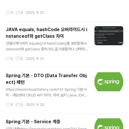
7 이상 설치)Java 8 (2014년 출시)여전히 많은 기업에서
레거시 시스템으로 사용 중람다 표현식, Stream API 등
작성시간
0
0
2025. 9. 21.
중요한 기능이 도입된 버전장기적으로는 점차 마이그레이
션하는 추wooncloud.tistory.comhttps://woonclou
d.tistory.com/162 Spring 기본 - Service 계층이전
JAVA equals, hashCode 오버라이드시 i
내용https://wooncloud.tistory.com/161 Spring 기
nstanceof와 getClass 차이
본 시작 - 세팅부터 CRUD API 까지1. 자바 설치 (Java J
글 내용
DK 17 이상 설치)Java 8 (2014년 출시)여전히 많은 기
인텔리제이에서 equals()나 hashCode()를 생성할때 in
업에서 레거시..
stanceof와 getClass 중에 어느걸 사용할꺼냐 선택하
는 경우가 있다. instanceof 방식상속 관계를 허용.부모
작성시간
0
0
2025. 9. 21.
클래스와 자식 클래스 간의 비교가 가능.더 유연하지만 대
칭성(symmetry) 원칙을 위반할 수 있다.@Overridep
ublic boolean equals(Object obj) { if (this == obj)
Spring 기본 - DTO (Data Transfer Obj
return true; if (!(obj instanceof MyClass)) return f
ect) 패턴
alse; MyClass myClass = (MyClass) obj; // 필드 비
글 내용
교 로직 return Objects.equals(name, myClass.na
https://wooncloud.tistory.com/161 Spring 기본 시
me);} getClass(..
작 - 세팅부터 CRUD API 까지1. 자바 설치 (Java JDK 1
7 이상 설치)Java 8 (2014년 출시)여전히 많은 기업에서
작성시간
0
0
2025. 9. 20.
레거시 시스템으로 사용 중람다 표현식, Stream API 등
중요한 기능이 도입된 버전장기적으로는 점차 마이그레이
션하는 추wooncloud.tistory.comhttps://woonclou
Spring 기본 - Service 계층
d.tistory.com/162 Spring 기본 - Service 계층이전
글 내용
이전 내용https://wooncloud.tistory.com/161 Sprin