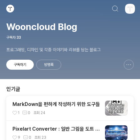
검색하기
티스토리
Wooncloud Blog
구독자
33
프로그래밍, 디자인 및 각종 이야기와 리뷰를 담는 블로그
구독하기
방명록
신고하기 레이어
열기
인기글
MarkDown을 편하게 작성하기 위한 도구들
1
0
조회
24
Pixelart Converter : 일반 그림을 도트 그
래픽으로 바꿔주는 사이트
9
0
조회
23