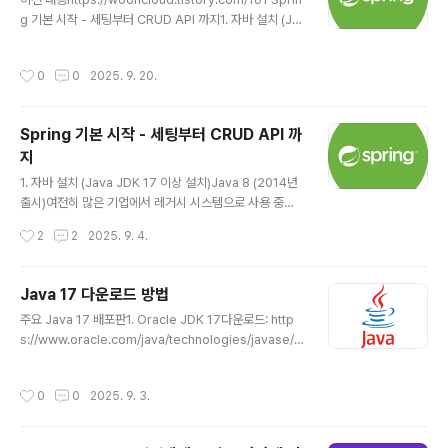
내용https://wooncloud.tistory.com/161 Spring 기
g 기본 시작 - 세팅부터 CRUD API 까지1. 자바 설치 (Ja
본 시작 - 세팅부터 CRUD API 까지1. 자바 설치 (Java J
va JDK 17 이상 설치)Java 8 (2014년 출시)여전히 많
DK 17 이상 설치)Java 8 (2014년 출시)여전히 많은 기
은 기업에서 레거시 시스템으로 사용 중람다 표현식, Stre
업에서 레거시..
작성시간
0
0
2025. 9. 20.
am API 등 중요한 기능이 도입된 버전장기적으로는 점차
마이그레이션하는 추wooncloud.tistory.com Servic
e 계층 추가왜 Service 계층이 필요할까?Controller: H
Spring 기본 시작 - 세팅부터 CRUD API 까
TTP 요청/응답 처리만 한다.Service: 실질적인 비즈니스
지
로직 처리를 service에서 모두 함.Repository: 데이터
글 내용
베이스 접근만 한다.Service 패키지와 클래스 생성src/
1. 자바 설치 (Java JDK 17 이상 설치)Java 8 (2014년
main/java/com/example/demo_a..
출시)여전히 많은 기업에서 레거시 시스템으로 사용 중람
다 표현식, Stream API 등 중요한 기능이 도입된 버전장
작성시간
2
2
2025. 9. 4.
기적으로는 점차 마이그레이션하는 추세Java 11 (2018
년 출시)현재 가장 널리 채택되고 있는 LTS(Long Term
Support) 버전Oracle의 상업적 지원이 필요 없는 Ope
Java 17 다운로드 방법
nJDK 기반으로 무료 사용 가능많은 새로운 프로젝트들이
글 내용
주요 Java 17 배포판1. Oracle JDK 17다운로드: http
Java 11을 기준으로 개발Java 17 (2021년 출시)최신 L
s://www.oracle.com/java/technologies/javase/j
TS 버전으로 채택률이 빠르게 증가하고 있음Spring Bo
dk17-archive-downloads.html특징: Oracle의 공식
ot 3.0+ 등 주요 프레임워크들이 Java 17을 최소 요구사
배포판라이선스: 개발/테스트는 무료, 상업적 사용 시 유료
항으로 설정https://wooncloud.tistory.com/160 Ja
작성시간
0
0
2025. 9. 3.
2. Eclipse Adoptium다운로드: https://adoptium.ne
va 17..
t/temurin/releases/?version=17특징: 커뮤니티 기
반, 가장 인기 있는 오픈소스 배포판라이선스: 완전 무료