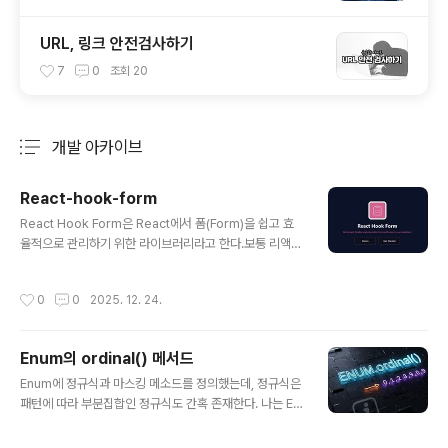
URL, 링크 안전검사하기
7
0
조회
20
개발 아카이브
분류 전체보기
주요 글 목록
React-hook-form
글 내용
React Hook Form은 React에서 폼(Form)을 쉽고 효
율적으로 관리하기 위한 라이브러리라고 한다.보통 리액트
에서 input을 만들때 useState를 사용해 '제어 컴포넌트'
방식으로 구현하고 한다.그런데 input이 많아지면 코드가
작성시간
0
0
2025. 12. 24.
복잡해지고 성능이 떨어지는 문제가 생긴다.이럴때 React
-hook-form를 쓰면 편하다고 한다.왜 React Hook Fo
rm을 쓸까?성능 최적화 (불필요한 리렌더링 방지)이게 가
Enum의 ordinal() 메서드
장 큰 장점이라고 한다. 일반적인 useState 방식은 글자
글 내용
하나를 칠 때마다 전체 컴포넌트가 다시 그려지는데, Rea
Enum에 정규식과 마스킹 메소드를 정의했는데, 정규식은
ct-hook-form는 비제어 컴포넌트(Uncontrolled Co
패턴에 따라 부분집합인 정규식도 간혹 존재한다. 나는 En
mponents) 방식을 기반으로 하여 사용자가 입력을 마칠
um에 작은 부분집합을 오름차순으로 정렬하였다.패턴 검
때까지 리렌더링을 최소화한다.가볍..
사할때도 Enum에 정의된 순서대로 검사가 되었으면 좋겠