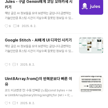
Jules - 구글 Gemini에게 코딩 오마카세 시
(OpenJDK 기반)3. Amazon Corretto 17다운로드: h
키기
ttps://aws.amazon.com/corretto/특징: AWS에서
글 내용
지원하는 무료 배포판라이선스: 완전 무료4. Microsoft B
해당 글은 AI 정보들을 모아 보관하는 글입니다.급변하는
uild o..
기술인만큼 포스팅 시간이 지날수록 잘못된 정보일 수 있
습니다.https://jules.google/ Jules - An Asynchro
작성시간
6
8
2025. 8. 2.
nous Coding AgentJules creates a PR of the ch
anges. Approve the PR, merge it to your branc
h, and publish it on GitHub. Also, you can get ca
Google Stitch - AI에게 UI 디자인 시키기
ught up fast. Jules creates an audio summary of
글 내용
해당 글은 AI 정보들을 모아 보관하는 글입니다.급변하는
the changes.jules.google 예전에 OpenAI에서 Cod
기술인만큼 포스팅 시간이 지날수록 잘못된 정보일 수 있
ex를 내놓으려 할 당시, 구글에서 먼저 jules를 출시했다.
습니다. https://stitch.withgoogle.com/ Stitch - De
Codex를 써보고 싶었으나, 월 200달러인가 ..
sign with AI stitch.withgoogle.com최근에 사이드를
작성시간
1
1
2025. 8. 2.
하면서 늘 고민이였던게 UI 디자인이었는데, 그만큼 CSS
프레임워크에도 많이 의존도 하고 UI 컨셉도 생각하기 정
말 어려운 부분이긴 했다. AI가 UI 디자인을 해주는게 없
Uint8Array.from()이 반복문보다 빠른 이
나? 생각했지만, 최근에 구글이 Stitch를 내놓으면서 이거
유
다 싶었다. Google Labs에서 새로 내놓은 실험적인 도
글 내용
구. 프롬프트나 이미지를 입력하면 몇 분 안에 UI 디자인과
코드 비교변경 전: 수동 반복문 (느림)const bytes = ne
프런트엔드 코드를 생성해준다고 한다. 그래서 해본 찍먹.
w Uint8Array(binaryString.length);for (let i = 0; i
사진에서 보면 알지만 만들어..
변경 후: Uint8Array.from() (빠름)const bytes = Uin
작성시간
1
1
2025. 8. 2.
t8Array.from(binaryString, char => char.charCod