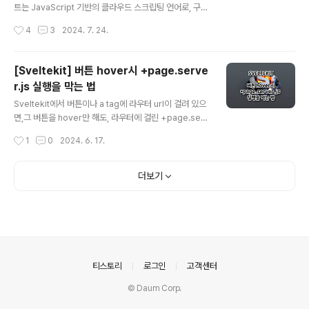
캘린더, 애플 캘린더 등과의 연동이 필요한 경우 필수적입
트는 JavaScript 기반의 클라우드 스크립팅 언어로, 구글
니다.표준화된 포맷으로, 한 번 익혀두면 다양한 프로젝트
워크스페이스 제품군(Google Sheets, Docs, Forms
작성시간
4
3
2024. 7. 24.
에서 활용할 수 있습니다..
등)을 자동화할 수 있는 도구입니다. 이를 통해 사용자는 다
양한 작업을 자동화하고, 반복적인 작업을 쉽게 처리할 수
있습니다. 구글 앱 스크립트로 스프레드시트 자동화구글
[Sveltekit] 버튼 hover시 +page.serve
스프레드시트에서 반복적인 데이터 입력이나 복잡한 데이
r.js 실행을 막는 법
터 처리 작업은 시간이 많이 소요될 수 있습니다. 구글 앱
글 내용
스크립트를 사용하면 이러한 작업을 자동화하여 생산성을
Sveltekit에서 버튼이나 a tag에 라우터 url이 걸려 있으
높일 수 있습니다.예를 들어, 데이터를 자동으로 정리하거
면,그 버튼을 hover만 해도, 라우터에 걸린 +page.serv
나 특정 조건에 따라 데이터를 필터링하는 스크립트를 작
er.js 가 실행됩니다.위의 코드를 보면 href에 user 라우
작성시간
1
0
2024. 6. 17.
성할 수 있습니다. 구글 스프레드시트 자동화에 ChatGPT
터가 걸려있습니다.user 라우터에는 +page.server.js
를 사용하..
가 있습니다.위에서 말한대로 버튼을 hover만 해도, +pa
ge.server.js 가 실행됩니다. SvelteKit에서 버튼을 호
더보기
버했을 때 그 버튼을 클릭하면,가는 페이지의 +page.ser
ver.js의 load 함수가 실행되는 것은의도된 동작입니
다. 왜 그럴까요?SvelteKit이 페이지 전환을 미리 준비하
기 위해 preload를 수행합니다.preload은 사용자가 링
크나 버튼을 호버했을 때, 해당 링크가 가리키는 페이지를
미리 로드하여..
의안내
티스토리
로그인
고객센터
© Daum Corp.