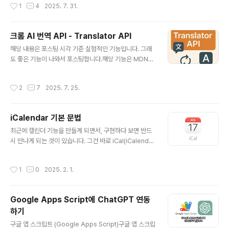
작성시간
1
4
2025. 7. 31.
ython 버전(Claude-Code-Usage-Monitor)을 mac
OS용으로 포팅한 거라고 한다.주요 기능들실시간 모니터
링6초마다 업데이트토큰 사용량을 색깔별로 표시 (초록/노
크롬 AI 번역 API - Translator API
랑/빨강)메뉴바에 사용률 퍼센테이지랑 번레이트 이모지
글 내용
해당 내용은 포스팅 시각 기준 실험적인 기능입니다. 그래
표시번레이트 추적최근 1시간 기준으로 얼마나 빠르게 토
도 좋은 기능이 나와서 포스팅합니다.해당 기능은 MDN에
큰을 쓰고 있는지 보여줌이모지로 속도 표시:🐌 100 토큰/
포스팅 되어 있지만, 크롬에서만 선두적으로 개발해둔 실
분 미만 (여유로움)🚶 100-300 토큰/분 (보통)🏃 300-
험적 기능이라 다른 브라우저에서는 지원하지 않습니다.그
600 토큰/분 (좀 빠름)🚗 600-1000 토큰/분 (꽤 빠름)
작성시간
2
7
2025. 7. 25.
래도 크롬 기반에서는 쉽게 번역 기능을 구현할 수 있겠네
✈️ 1000-2000 토큰/분 (빠름)🚀 ..
요. https://developer.mozilla.org/en-US/docs/W
eb/API/Translator Translator - Web APIs | MDN
iCalendar 기본 문법
The Translator interface of the Translator and L
글 내용
anguage Detector APIs contains all the associat
최근에 캘린더 기능을 만들게 되면서, 구현하다 보면 반드
ed translation functionality, including checking A
시 만나게 되는 것이 있습니다. 그건 바로 iCal(iCalenda
I model a..
r) 문법이라는건데, 연동을 생각하는 캘린더 서비스를 만든
다면 무조건 알아야 할 내용입니다. 각 캘린더 서비스들이
작성시간
1
0
2025. 2. 1.
서로 연동을 위해 iCal이라는 특별한 형식의 데이터를 주
고 받습니다. 실제로 많은 문법과 기능들이 있는데, 이번 포
스트에는 가볍게 다뤄보겠습니다. 나중에 기회되면 더 자
Google Apps Script에 ChatGPT 연동
세하게 다뤄보겠습니다.왜 iCal을 알아야 할까?대부분의
하기
캘린더 시스템이 iCal 형식으로 데이터를 주고받습니다.
글 내용
다른 형식도 있지만 대체적으로 iCal을 사용합니다.구글
구글 앱 스크립트 (Google Apps Script)구글 앱 스크립