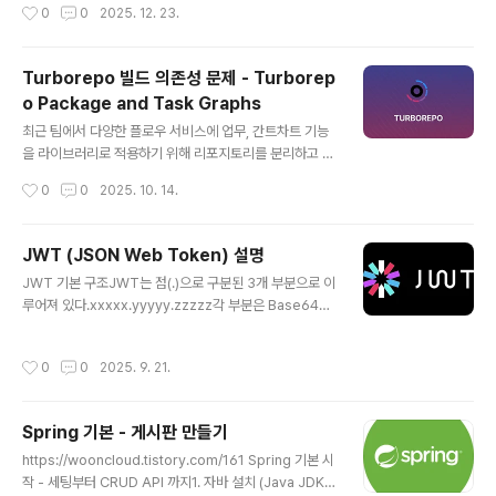
작성시간
0
0
2025. 12. 23.
다고 생각했다. 각 Enum 요소에 Order 값을 추가해야하
나 고민을 했는데, ordinal이라는 값이 있다는 것을 알게
되어 활용했다.📚 Enum의 ordinal()1. Enum 정의 순서
Turborepo 빌드 의존성 문제 - Turborep
= ordinal 값Java Enum은 정의된 순서대로 자동으로 0
o Package and Task Graphs
부터 시작하는 인덱스가 부여된다. 그 인덱스가 바로 ordi
글 내용
nal이다.public enum BlackKeywordPattern { PHO
최근 팀에서 다양한 플로우 서비스에 업무, 간트차트 기능
NE(...), // ordinal() = 0 EMAIL(...), ..
을 라이브러리로 적용하기 위해 리포지토리를 분리하고 모
노레포를 적용중이다.모노레포를 구현하기 위해 pnpm을
작성시간
0
0
2025. 10. 14.
사용하여 인스톨 및 빌드를 하는데 Turborepo를 이용해
빌드하다보면 이런 문제가 발생한다. 빌드하는데 다음과
같이 빌드가 안되는 문제가 있었는데, 이는 빌드 의존성이
JWT (JSON Web Token) 설명
있음에도 의존성을 무시한채 빌드되어서 생긴 문제다.다시
글 내용
JWT 기본 구조JWT는 점(.)으로 구분된 3개 부분으로 이
말하면 Turborepo는 빌드 순서가 있고, 각 패키지들이
루어져 있다.xxxxx.yyyyy.zzzzz각 부분은 Base64U
순서대로 빌드가 되어야 의존하고 있는 다른 패키지들이
RL로 인코딩되어 있다.1. Header (헤더)역할: 토큰의 타
빌드가 가능. 각 패키지의 package.json에 dependen
입과 서명 알고리즘 정보{ "alg": "HS256", "typ": "JW
cies 추가. 그런데 이미 peerDependancies에 의존하
작성시간
0
0
2025. 9. 21.
T"}alg: 서명에 사용된 알고리즘 (HS256, RS256, ES2
고 있는 패키지들이 있는 상태인데 빌드가 안된다. 왜 그러
56 등)typ: 토큰 타입 (항상 "JWT")2. Payload (페이로
냐면 Turbo는..
드)역할: 실제 전달하고자 하는 정보(클레임 Claims){ "su
Spring 기본 - 게시판 만들기
b": "user123", "name": "김철수", "role": "admin", "i
글 내용
at": 1516239022, "exp": 1516242622}클레임 종류
https://wooncloud.tistory.com/161 Spring 기본 시
Registered Claims: 표준 클레임 (sub, exp,..
작 - 세팅부터 CRUD API 까지1. 자바 설치 (Java JDK 1