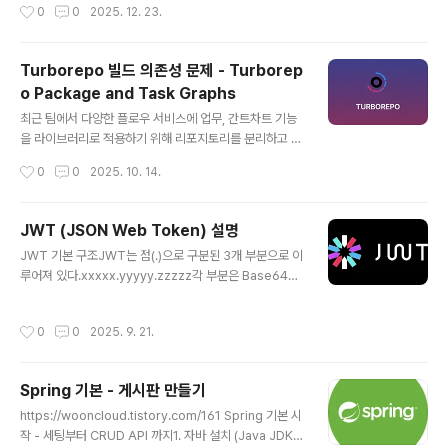
작성시간
0
0
2025. 12. 23.
다고 생각했다. 각 Enum 요소에 Order 값을 추가해야하
나 고민을 했는데, ordinal이라는 값이 있다는 것을 알게
되어 활용했다.📚 Enum의 ordinal()1. Enum 정의 순서
Turborepo 빌드 의존성 문제 - Turborep
= ordinal 값Java Enum은 정의된 순서대로 자동으로 0
o Package and Task Graphs
부터 시작하는 인덱스가 부여된다. 그 인덱스가 바로 ordi
글 내용
nal이다.public enum BlackKeywordPattern { PHO
최근 팀에서 다양한 플로우 서비스에 업무, 간트차트 기능
NE(...), // ordinal() = 0 EMAIL(...), ..
을 라이브러리로 적용하기 위해 리포지토리를 분리하고 모
노레포를 적용중이다.모노레포를 구현하기 위해 pnpm을
작성시간
0
0
2025. 10. 14.
사용하여 인스톨 및 빌드를 하는데 Turborepo를 이용해
빌드하다보면 이런 문제가 발생한다. 빌드하는데 다음과
같이 빌드가 안되는 문제가 있었는데, 이는 빌드 의존성이
JWT (JSON Web Token) 설명
있음에도 의존성을 무시한채 빌드되어서 생긴 문제다.다시
글 내용
JWT 기본 구조JWT는 점(.)으로 구분된 3개 부분으로 이
말하면 Turborepo는 빌드 순서가 있고, 각 패키지들이
루어져 있다.xxxxx.yyyyy.zzzzz각 부분은 Base64U
순서대로 빌드가 되어야 의존하고 있는 다른 패키지들이
RL로 인코딩되어 있다.1. Header (헤더)역할: 토큰의 타
빌드가 가능. 각 패키지의 package.json에 dependen
입과 서명 알고리즘 정보{ "alg": "HS256", "typ": "JW
cies 추가. 그런데 이미 peerDependancies에 의존하
작성시간
0
0
2025. 9. 21.
T"}alg: 서명에 사용된 알고리즘 (HS256, RS256, ES2
고 있는 패키지들이 있는 상태인데 빌드가 안된다. 왜 그러
56 등)typ: 토큰 타입 (항상 "JWT")2. Payload (페이로
냐면 Turbo는..
드)역할: 실제 전달하고자 하는 정보(클레임 Claims){ "su
Spring 기본 - 게시판 만들기
b": "user123", "name": "김철수", "role": "admin", "i
글 내용
at": 1516239022, "exp": 1516242622}클레임 종류
https://wooncloud.tistory.com/161 Spring 기본 시
Registered Claims: 표준 클레임 (sub, exp,..
작 - 세팅부터 CRUD API 까지1. 자바 설치 (Java JDK 1