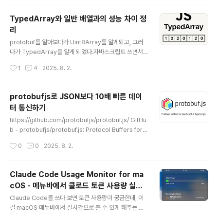
eAt(0));성능 차이가 나는 이유1. 내부 구현 최적화수동 반
복문의 처리 과정:JavaScript 인터프리터가 각 반복을 처
TypedArray와 일반 배열과의 성능 차이 정
리매번 조건 확인 (i )개별 인덱스 접근과 할당증가 연산 (i
리
++) 반복Uint8Array.from()의 처리 과정:네이티브 C+
글 내용
+ 코드로 구현벡터화된 연산 가능 (SIMD)메모리 접근 패
protobuf를 알아보다가 Uint8Array를 알게되고, 그러
턴 최적화루프 언롤링 자동 적용2. JavaScript 엔진 최적
다가 TypedArray을 알게 되었다.자바스크립트 쓰면서
화V..
타입이 없어 비효율이 많다는 점을 내면속에 알고만 있었
작성시간
1
4
2025. 8. 2.
는데, 이런 부분을 보완한 Array가 있다고 해서 알아봤다.
당연히 이런것들이 존재했을 법 한데, 새삼 이제야 알게된
다.TypedArray는 단순히 타입이 있는것 뿐만 아니라 많
protobufjs로 JSON보다 10배 빠른 데이
은 용도들이 있는데 신기해서 가져와 봄. https://develo
터 통신하기
per.mozilla.org/ko/docs/Web/JavaScript/Refere
글 내용
nce/Global_Objects/TypedArray TypedArray -
https://github.com/protobufjs/protobuf.js/ GitHu
JavaScript | MDNTypedArray 객체는 이진 데이터
b - protobufjs/protobuf.js: Protocol Buffers for J
버퍼에 기초하여 배열과 같은 보기를 만들어냅니다. 하지
avaScript & TypeScript.Protocol Buffers for Jav
작성시간
0
0
2025. 8. 2.
만 Typed..
aScript & TypeScript. Contribute to protobufjs/p
rotobuf.js development by creating an account
on GitHub.github.com Protocol Buffers란?Googl
Claude Code Usage Monitor for ma
e이 개발한 언어 중립적 데이터 직렬화 형식JSON/XML
cOS - 메뉴바에서 클로드 토큰 사용량 실시
보다 3-10배 빠름더 작은 크기로 데이터 전송성능 중요한
글 내용
간 모니터링
애플리케이션에서 사용.proto 파일 구조package eco
Claude Code를 쓰다 보면 토큰 사용량이 궁금한데, 이
mmerce; // 네임스페..
걸 macOS 메뉴바에서 실시간으로 볼 수 있게 해주는 앱
이다. Swift로 만들어진 네이티브 macOS 앱이고, 원래 P