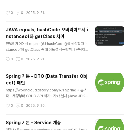
7 이상 설치)Java 8 (2014년 출시)여전히 많은 기업에서
레거시 시스템으로 사용 중람다 표현식, Stream API 등
작성시간
0
0
2025. 9. 21.
중요한 기능이 도입된 버전장기적으로는 점차 마이그레이
션하는 추wooncloud.tistory.comhttps://woonclou
d.tistory.com/162 Spring 기본 - Service 계층이전
JAVA equals, hashCode 오버라이드시 i
내용https://wooncloud.tistory.com/161 Spring 기
nstanceof와 getClass 차이
본 시작 - 세팅부터 CRUD API 까지1. 자바 설치 (Java J
글 내용
DK 17 이상 설치)Java 8 (2014년 출시)여전히 많은 기
인텔리제이에서 equals()나 hashCode()를 생성할때 in
업에서 레거시..
stanceof와 getClass 중에 어느걸 사용할꺼냐 선택하
는 경우가 있다. instanceof 방식상속 관계를 허용.부모
작성시간
0
0
2025. 9. 21.
클래스와 자식 클래스 간의 비교가 가능.더 유연하지만 대
칭성(symmetry) 원칙을 위반할 수 있다.@Overridep
ublic boolean equals(Object obj) { if (this == obj)
Spring 기본 - DTO (Data Transfer Obj
return true; if (!(obj instanceof MyClass)) return f
ect) 패턴
alse; MyClass myClass = (MyClass) obj; // 필드 비
글 내용
교 로직 return Objects.equals(name, myClass.na
https://wooncloud.tistory.com/161 Spring 기본 시
me);} getClass(..
작 - 세팅부터 CRUD API 까지1. 자바 설치 (Java JDK 1
7 이상 설치)Java 8 (2014년 출시)여전히 많은 기업에서
작성시간
0
0
2025. 9. 20.
레거시 시스템으로 사용 중람다 표현식, Stream API 등
중요한 기능이 도입된 버전장기적으로는 점차 마이그레이
션하는 추wooncloud.tistory.comhttps://woonclou
Spring 기본 - Service 계층
d.tistory.com/162 Spring 기본 - Service 계층이전
글 내용
이전 내용https://wooncloud.tistory.com/161 Sprin