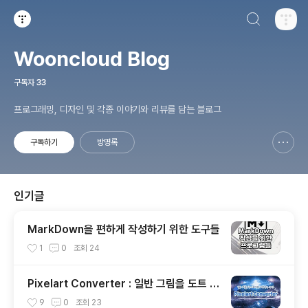
검색하기
티스토리
Wooncloud Blog
구독자
33
프로그래밍, 디자인 및 각종 이야기와 리뷰를 담는 블로그
구독하기
방명록
신고하기 레이어
열기
인기글
MarkDown을 편하게 작성하기 위한 도구들
1
0
조회
24
Pixelart Converter : 일반 그림을 도트 그
래픽으로 바꿔주는 사이트
9
0
조회
23