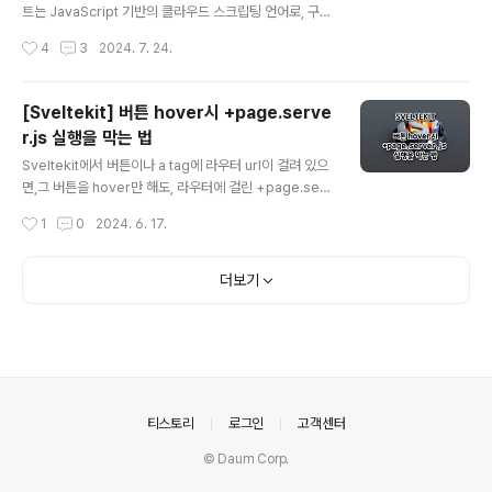
캘린더, 애플 캘린더 등과의 연동이 필요한 경우 필수적입
트는 JavaScript 기반의 클라우드 스크립팅 언어로, 구글
니다.표준화된 포맷으로, 한 번 익혀두면 다양한 프로젝트
워크스페이스 제품군(Google Sheets, Docs, Forms
작성시간
4
3
2024. 7. 24.
에서 활용할 수 있습니다..
등)을 자동화할 수 있는 도구입니다. 이를 통해 사용자는 다
양한 작업을 자동화하고, 반복적인 작업을 쉽게 처리할 수
있습니다. 구글 앱 스크립트로 스프레드시트 자동화구글
[Sveltekit] 버튼 hover시 +page.serve
스프레드시트에서 반복적인 데이터 입력이나 복잡한 데이
r.js 실행을 막는 법
터 처리 작업은 시간이 많이 소요될 수 있습니다. 구글 앱
글 내용
스크립트를 사용하면 이러한 작업을 자동화하여 생산성을
Sveltekit에서 버튼이나 a tag에 라우터 url이 걸려 있으
높일 수 있습니다.예를 들어, 데이터를 자동으로 정리하거
면,그 버튼을 hover만 해도, 라우터에 걸린 +page.serv
나 특정 조건에 따라 데이터를 필터링하는 스크립트를 작
er.js 가 실행됩니다.위의 코드를 보면 href에 user 라우
작성시간
1
0
2024. 6. 17.
성할 수 있습니다. 구글 스프레드시트 자동화에 ChatGPT
터가 걸려있습니다.user 라우터에는 +page.server.js
를 사용하..
가 있습니다.위에서 말한대로 버튼을 hover만 해도, +pa
ge.server.js 가 실행됩니다. SvelteKit에서 버튼을 호
더보기
버했을 때 그 버튼을 클릭하면,가는 페이지의 +page.ser
ver.js의 load 함수가 실행되는 것은의도된 동작입니
다. 왜 그럴까요?SvelteKit이 페이지 전환을 미리 준비하
기 위해 preload를 수행합니다.preload은 사용자가 링
크나 버튼을 호버했을 때, 해당 링크가 가리키는 페이지를
미리 로드하여..
의안내
티스토리
로그인
고객센터
© Daum Corp.