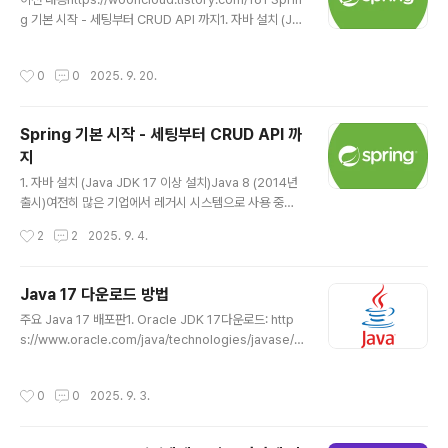
내용https://wooncloud.tistory.com/161 Spring 기
g 기본 시작 - 세팅부터 CRUD API 까지1. 자바 설치 (Ja
본 시작 - 세팅부터 CRUD API 까지1. 자바 설치 (Java J
va JDK 17 이상 설치)Java 8 (2014년 출시)여전히 많
DK 17 이상 설치)Java 8 (2014년 출시)여전히 많은 기
은 기업에서 레거시 시스템으로 사용 중람다 표현식, Stre
업에서 레거시..
작성시간
0
0
2025. 9. 20.
am API 등 중요한 기능이 도입된 버전장기적으로는 점차
마이그레이션하는 추wooncloud.tistory.com Servic
e 계층 추가왜 Service 계층이 필요할까?Controller: H
Spring 기본 시작 - 세팅부터 CRUD API 까
TTP 요청/응답 처리만 한다.Service: 실질적인 비즈니스
지
로직 처리를 service에서 모두 함.Repository: 데이터
글 내용
베이스 접근만 한다.Service 패키지와 클래스 생성src/
1. 자바 설치 (Java JDK 17 이상 설치)Java 8 (2014년
main/java/com/example/demo_a..
출시)여전히 많은 기업에서 레거시 시스템으로 사용 중람
다 표현식, Stream API 등 중요한 기능이 도입된 버전장
작성시간
2
2
2025. 9. 4.
기적으로는 점차 마이그레이션하는 추세Java 11 (2018
년 출시)현재 가장 널리 채택되고 있는 LTS(Long Term
Support) 버전Oracle의 상업적 지원이 필요 없는 Ope
Java 17 다운로드 방법
nJDK 기반으로 무료 사용 가능많은 새로운 프로젝트들이
글 내용
주요 Java 17 배포판1. Oracle JDK 17다운로드: http
Java 11을 기준으로 개발Java 17 (2021년 출시)최신 L
s://www.oracle.com/java/technologies/javase/j
TS 버전으로 채택률이 빠르게 증가하고 있음Spring Bo
dk17-archive-downloads.html특징: Oracle의 공식
ot 3.0+ 등 주요 프레임워크들이 Java 17을 최소 요구사
배포판라이선스: 개발/테스트는 무료, 상업적 사용 시 유료
항으로 설정https://wooncloud.tistory.com/160 Ja
작성시간
0
0
2025. 9. 3.
2. Eclipse Adoptium다운로드: https://adoptium.ne
va 17..
t/temurin/releases/?version=17특징: 커뮤니티 기
반, 가장 인기 있는 오픈소스 배포판라이선스: 완전 무료