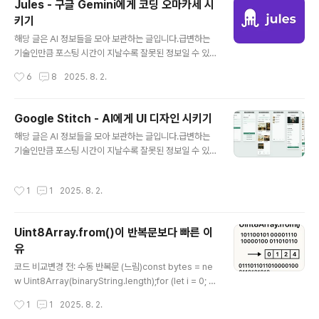
Jules - 구글 Gemini에게 코딩 오마카세 시
(OpenJDK 기반)3. Amazon Corretto 17다운로드: h
키기
ttps://aws.amazon.com/corretto/특징: AWS에서
글 내용
지원하는 무료 배포판라이선스: 완전 무료4. Microsoft B
해당 글은 AI 정보들을 모아 보관하는 글입니다.급변하는
uild o..
기술인만큼 포스팅 시간이 지날수록 잘못된 정보일 수 있
습니다.https://jules.google/ Jules - An Asynchro
작성시간
6
8
2025. 8. 2.
nous Coding AgentJules creates a PR of the ch
anges. Approve the PR, merge it to your branc
h, and publish it on GitHub. Also, you can get ca
Google Stitch - AI에게 UI 디자인 시키기
ught up fast. Jules creates an audio summary of
글 내용
해당 글은 AI 정보들을 모아 보관하는 글입니다.급변하는
the changes.jules.google 예전에 OpenAI에서 Cod
기술인만큼 포스팅 시간이 지날수록 잘못된 정보일 수 있
ex를 내놓으려 할 당시, 구글에서 먼저 jules를 출시했다.
습니다. https://stitch.withgoogle.com/ Stitch - De
Codex를 써보고 싶었으나, 월 200달러인가 ..
sign with AI stitch.withgoogle.com최근에 사이드를
작성시간
1
1
2025. 8. 2.
하면서 늘 고민이였던게 UI 디자인이었는데, 그만큼 CSS
프레임워크에도 많이 의존도 하고 UI 컨셉도 생각하기 정
말 어려운 부분이긴 했다. AI가 UI 디자인을 해주는게 없
Uint8Array.from()이 반복문보다 빠른 이
나? 생각했지만, 최근에 구글이 Stitch를 내놓으면서 이거
유
다 싶었다. Google Labs에서 새로 내놓은 실험적인 도
글 내용
구. 프롬프트나 이미지를 입력하면 몇 분 안에 UI 디자인과
코드 비교변경 전: 수동 반복문 (느림)const bytes = ne
프런트엔드 코드를 생성해준다고 한다. 그래서 해본 찍먹.
w Uint8Array(binaryString.length);for (let i = 0; i
사진에서 보면 알지만 만들어..
변경 후: Uint8Array.from() (빠름)const bytes = Uin
작성시간
1
1
2025. 8. 2.
t8Array.from(binaryString, char => char.charCod