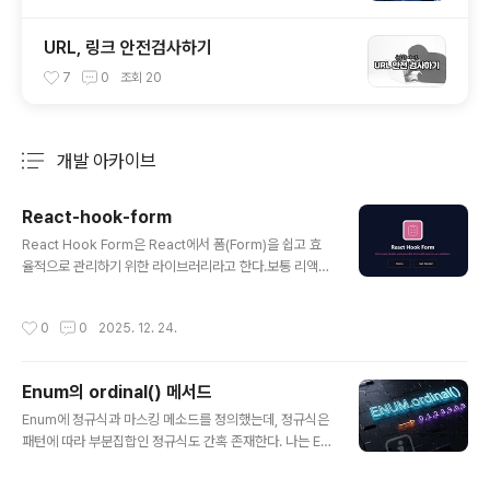
URL, 링크 안전검사하기
7
0
조회
20
개발 아카이브
분류 전체보기
주요 글 목록
React-hook-form
글 내용
React Hook Form은 React에서 폼(Form)을 쉽고 효
율적으로 관리하기 위한 라이브러리라고 한다.보통 리액트
에서 input을 만들때 useState를 사용해 '제어 컴포넌트'
방식으로 구현하고 한다.그런데 input이 많아지면 코드가
작성시간
0
0
2025. 12. 24.
복잡해지고 성능이 떨어지는 문제가 생긴다.이럴때 React
-hook-form를 쓰면 편하다고 한다.왜 React Hook Fo
rm을 쓸까?성능 최적화 (불필요한 리렌더링 방지)이게 가
Enum의 ordinal() 메서드
장 큰 장점이라고 한다. 일반적인 useState 방식은 글자
글 내용
하나를 칠 때마다 전체 컴포넌트가 다시 그려지는데, Rea
Enum에 정규식과 마스킹 메소드를 정의했는데, 정규식은
ct-hook-form는 비제어 컴포넌트(Uncontrolled Co
패턴에 따라 부분집합인 정규식도 간혹 존재한다. 나는 En
mponents) 방식을 기반으로 하여 사용자가 입력을 마칠
um에 작은 부분집합을 오름차순으로 정렬하였다.패턴 검
때까지 리렌더링을 최소화한다.가볍..
사할때도 Enum에 정의된 순서대로 검사가 되었으면 좋겠