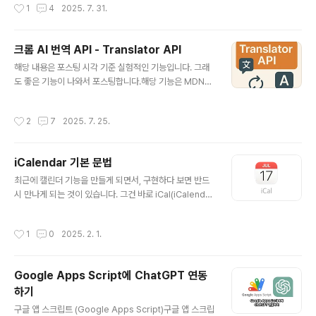
작성시간
1
4
2025. 7. 31.
ython 버전(Claude-Code-Usage-Monitor)을 mac
OS용으로 포팅한 거라고 한다.주요 기능들실시간 모니터
링6초마다 업데이트토큰 사용량을 색깔별로 표시 (초록/노
크롬 AI 번역 API - Translator API
랑/빨강)메뉴바에 사용률 퍼센테이지랑 번레이트 이모지
글 내용
해당 내용은 포스팅 시각 기준 실험적인 기능입니다. 그래
표시번레이트 추적최근 1시간 기준으로 얼마나 빠르게 토
도 좋은 기능이 나와서 포스팅합니다.해당 기능은 MDN에
큰을 쓰고 있는지 보여줌이모지로 속도 표시:🐌 100 토큰/
포스팅 되어 있지만, 크롬에서만 선두적으로 개발해둔 실
분 미만 (여유로움)🚶 100-300 토큰/분 (보통)🏃 300-
험적 기능이라 다른 브라우저에서는 지원하지 않습니다.그
600 토큰/분 (좀 빠름)🚗 600-1000 토큰/분 (꽤 빠름)
작성시간
2
7
2025. 7. 25.
래도 크롬 기반에서는 쉽게 번역 기능을 구현할 수 있겠네
✈️ 1000-2000 토큰/분 (빠름)🚀 ..
요. https://developer.mozilla.org/en-US/docs/W
eb/API/Translator Translator - Web APIs | MDN
iCalendar 기본 문법
The Translator interface of the Translator and L
글 내용
anguage Detector APIs contains all the associat
최근에 캘린더 기능을 만들게 되면서, 구현하다 보면 반드
ed translation functionality, including checking A
시 만나게 되는 것이 있습니다. 그건 바로 iCal(iCalenda
I model a..
r) 문법이라는건데, 연동을 생각하는 캘린더 서비스를 만든
다면 무조건 알아야 할 내용입니다. 각 캘린더 서비스들이
작성시간
1
0
2025. 2. 1.
서로 연동을 위해 iCal이라는 특별한 형식의 데이터를 주
고 받습니다. 실제로 많은 문법과 기능들이 있는데, 이번 포
스트에는 가볍게 다뤄보겠습니다. 나중에 기회되면 더 자
Google Apps Script에 ChatGPT 연동
세하게 다뤄보겠습니다.왜 iCal을 알아야 할까?대부분의
하기
캘린더 시스템이 iCal 형식으로 데이터를 주고받습니다.
글 내용
다른 형식도 있지만 대체적으로 iCal을 사용합니다.구글
구글 앱 스크립트 (Google Apps Script)구글 앱 스크립