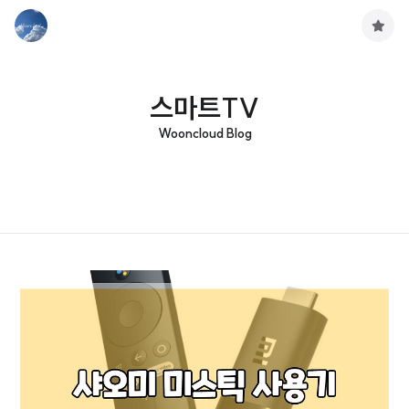
구
독
하
기
스마트TV
Wooncloud Blog