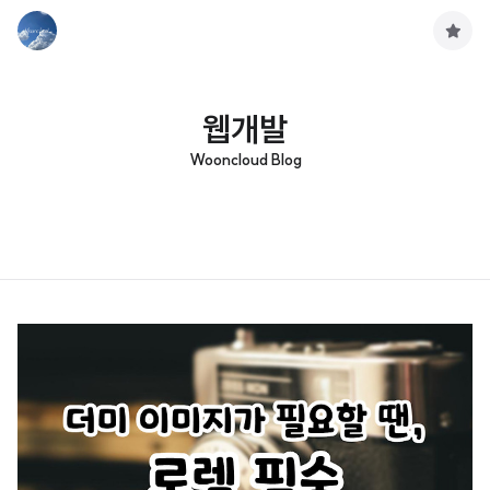
구
독
하
기
웹개발
Wooncloud Blog