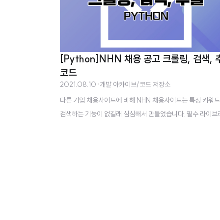
[Python]NHN 채용 공고 크롤링, 검색, 
코드
2021.08.10
·
개발 아카이브/코드 저장소
다른 기업 채용사이트에 비해 NHN 채용사이트는 특정 키워
검색하는 기능이 없길래 심심해서 만들었습니다. 필수 라이브
requests BeautifulSoup 코드 import requests from bs4
port BeautifulSoup from datetime import datetime U
'https://recruit.nhn.com' param={'type':'company'} rec
_list = [] selected_recruits = [] # 채용공고 리스트 추출 
t('>> 리스트 추출 중...') responce = requests.get(URL +
nt/recruitings', params=param) html = BeautifulSoup
po..