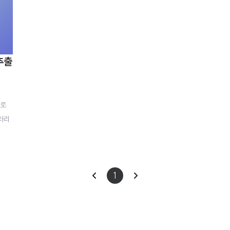
추출
드로
러리
 im
RL =
ruit
이
다
1
prin
 '/e
전
음
(res