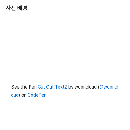
사진 배경
See the Pen
Cut Out Text2
by wooncloud (
@wooncl
oud
) on
CodePen
.