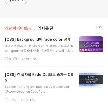
구독하기
더보기
개발 아카이브/HTML, CSS
의 다른 글
[CSS] background에 fade color 넣기
글 내용
개요 이번 CSS 코드는 이렇게 카드에 배경화면을 넣고 lin
ear-gradient를 넣어 페이드 효과를 주는 방법입니다. b
ackground shortcut을 사용하여 1. 그라디언트 2. 이미
0
0
2023. 1. 10.
지 url 순서로 넣어서 효과를 완성할 수 있습니다. .card-f
ade-bg-right { background: linear-gradient(to ri
ght, #000F, #0000), url('image url'); } .card-fade
[CSS] 긴 글자를 Fade Out으로 숨기는 CS
-bg-left { background: linear-gradient(to left, #
000F, #0000), url('image url'); } .card-fade-bg-t
S
글 내용
op { background: linear-gradient(to top, #000F,
See the Pen long text fade out by wooncloud
#0000), ..
(@wooncloud) on CodePen.
1
0
2023. 1. 9.