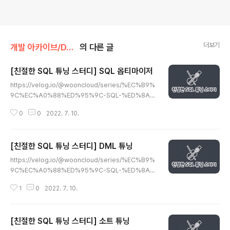
더보기
개발 아카이브/DATABASE
의 다른 글
[친절한 SQL 튜닝 스터디] SQL 옵티마이저
글 내용
https://velog.io/@wooncloud/series/%EC%B9%
9C%EC%A0%88%ED%95%9C-SQL-%ED%8A%
9C%EB%8B%9D-%EC%8A%A4%ED%84%B0%
0
0
2022. 7. 10.
EB%94%94 시리즈 | 친절한 SQL 튜닝 스터디 - woon
cloud.log 인덱스 구조와 탐색 방법에 대해 알아보자! B*
Tree와 인덱스 루트, 브랜치 블록, 리프 블록. 그리고 인덱
[친절한 SQL 튜닝 스터디] DML 튜닝
스 수직적 탐색, 인덱스 수평적 탐색, 결합 인덱스 등 202
글 내용
2년 5월 8일 velog.io 통계정보와 비용 계산 원리 선택도
https://velog.io/@wooncloud/series/%EC%B9%
와 카디널리티 선택도 선택도란, 전체 레코드 중에서 조건
9C%EC%A0%88%ED%95%9C-SQL-%ED%8A%
절에 의해 선택되는 레코드 비율을 말함. 가장 단순한 조건
9C%EB%8B%9D-%EC%8A%A4%ED%84%B0%
으로 검색할 때의 선택도만 살펴보면, 컬럼 값 종류 갯수를
1
0
2022. 7. 10.
EB%94%94 시리즈 | 친절한 SQL 튜닝 스터디 - woon
이용해 아래와 같이 구한다. 💡 ND..
cloud.log 인덱스 구조와 탐색 방법에 대해 알아보자! B*
Tree와 인덱스 루트, 브랜치 블록, 리프 블록. 그리고 인덱
[친절한 SQL 튜닝 스터디] 소트 튜닝
스 수직적 탐색, 인덱스 수평적 탐색, 결합 인덱스 등 202
글 내용