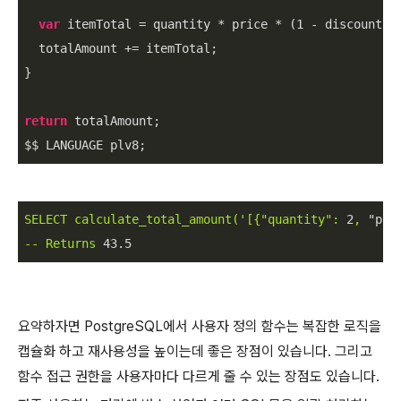
var
 itemTotal = quantity * price * (
1
 - discount);

  totalAmount += itemTotal;

}

return
 totalAmount;

$$ LANGUAGE plv8;
SELECT
calculate_total_amount('[{"quantity":
2
,
"pri
--
Returns
43.5
요약하자면 PostgreSQL에서 사용자 정의 함수는 복잡한 로직을
캡슐화 하고 재사용성을 높이는데 좋은 장점이 있습니다. 그리고
함수 접근 권한을 사용자마다 다르게 줄 수 있는 장점도 있습니다.