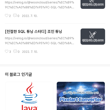
2년 5월 8일 velog.io 기본 DML 튜닝 DML 성능에 영
https://velog.io/@wooncloud/series/%EC%B9%
향을 미치는 요소 인덱스 무결성 제약 조건절 서브쿼리 Re
9C%EC%A0%88%ED%95%9C-SQL-%ED%8A%
do 로깅 Undo 로깅 Lock 커밋 인덱스와 DML 성능 INS
9C%EB%8B%9D-%EC%8A%A4%ED%84%B0%
ERT 테이블 레코드를 입력하면 인덱스에도 입력해야 한
2
0
2022. 7. 10.
EB%94%94 시리즈 | 친절한 SQL 튜닝 스터디 - woon
다. 테이블은 Freelist..
cloud.log 인덱스 구조와 탐색 방법에 대해 알아보자! B*
Tree와 인덱스 루트, 브랜치 블록, 리프 블록. 그리고 인덱
[친절한 SQL 튜닝 스터디] 조인 튜닝
스 수직적 탐색, 인덱스 수평적 탐색, 결합 인덱스 등 202
글 내용
2년 5월 8일 velog.io 소트 연산에 대한 이해 SQL 수행
https://velog.io/@wooncloud/series/%EC%B9%
도중 가공된 데이터 집합이 필요할때, 오라클은 PGA나 T
9C%EC%A0%88%ED%95%9C-SQL-%ED%8A%
emp Tablespace를 사용. 그 대표적인 예가 소트머지
9C%EB%8B%9D-%EC%8A%A4%ED%84%B0%
조인, 해시조인, 데이터 소트와 그룹핑이다. 소트 수행 과정
3
0
2022. 7. 10.
EB%94%94 시리즈 | 친절한 SQL 튜닝 스터디 - woon
소트는 기본적으로 PGA..
cloud.log 인덱스 구조와 탐색 방법에 대해 알아보자! B*
Tree와 인덱스 루트, 브랜치 블록, 리프 블록. 그리고 인덱
스 수직적 탐색, 인덱스 수평적 탐색, 결합 인덱스 등 202
2년 5월 8일 velog.io NL 조인 조인은 기본은 NL조인이
이 블로그 인기글
다. NL조인은 인덱스를 이용한 조인이다. 소트 머지 조인,
해시 조인도 NL조인과 프로세싱 과정은 다르지 않다. 기본
메커니즘 아래 사원과 고객 테이블이있다. 이 두 테이블에
서 1996년 1월 1일 이후 ..