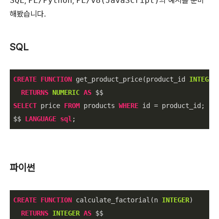
SQL
,
PL/Python
,
PL/v8(JavaScript)
의 예시를 준비
해봤습니다.
SQL
CREATE
FUNCTION
 get_product_price(product_id 
INTEGER
)
RETURNS
NUMERIC
AS
SELECT
 price 
FROM
 products 
WHERE
 id 
=
 product_id;

$$ 
LANGUAGE
sql
;
파이썬
CREATE
FUNCTION
 calculate_factorial(n 
INTEGER
)

RETURNS
INTEGER
AS