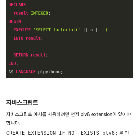
DECLARE
result
INTEGER
BEGIN
EXECUTE
'SELECT factorial('
||
 n 
||
')'
INTO
result
;

RETURN
result
END
;

$$ 
LANGUAGE
 plpythonu;
자바스크립트
자바스크립트 예시를 사용하려면 먼저 plv8 extension이 있어야
합니다.
CREATE EXTENSION IF NOT EXISTS plv8;
를 먼