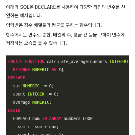
아래의 SQL은
DECLARE
를 사용하여 다양한 타입의 변수를 선
언하는 예시입니다.
입력받은 정수 배열들의 평균을 구하는 함수입니다.
함수에서는 변수로 총합, 배열의 수, 평균 값 등을 구하여 변수에
저장하는 모습을 볼 수 있습니다.
CREATE
FUNCTION
 calculate_average(numbers 
INTEGER
[])

RETURNS
NUMERIC
AS
DECLARE
  sum 
NUMERIC
 :
=
0
;

  count 
INTEGER
 :
=
0
;

  average 
NUMERIC
BEGIN
  FOREACH num 
IN
ARRAY
 numbers LOOP

    sum :
=
 sum 
+
 num;

    count :
=
 count 
+
1
;
