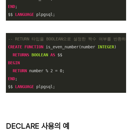
END
;

$$ 
LANGUAGE
 plpgsql;
-- RETURN 타입을 BOOLEAN으로 설정한 짝수 여부를 반환하는
CREATE
FUNCTION
 is_even_number(number 
INTEGER
)

RETURNS
BOOLEAN
AS
BEGIN
RETURN
 number 
%
2
=
0
END
;

$$ 
LANGUAGE
 plpgsql;
DECLARE 사용의 예