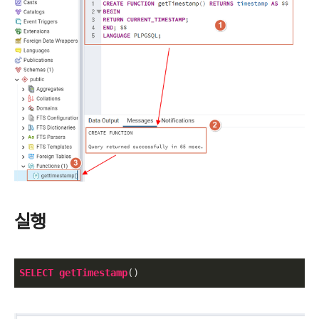
실행
SELECT
getTimestamp
()