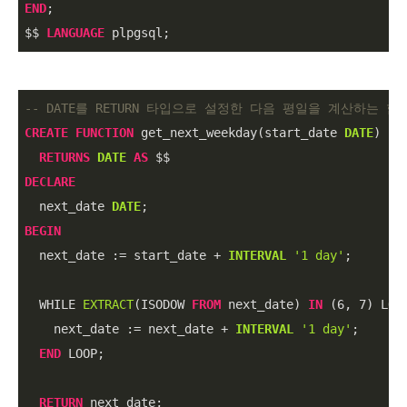
END
;

$$ 
LANGUAGE
 plpgsql;
-- DATE를 RETURN 타입으로 설정한 다음 평일을 계산하는 함
CREATE
FUNCTION
 get_next_weekday(start_date 
DATE
)

RETURNS
DATE
AS
DECLARE
  next_date 
DATE
BEGIN
  next_date :
=
 start_date 
+
INTERVAL
'1 day'
;

  WHILE 
EXTRACT
(ISODOW 
FROM
 next_date) 
IN
 (
6
, 
7
) LOOP
    next_date :
=
 next_date 
+
INTERVAL
'1 day'
;

END
 LOOP;

RETURN