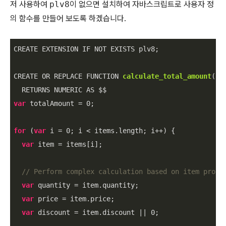
저 사용하여
plv8
이 없으면 설치하여 자바스크립트로 사용자 정
의 함수를 만들어 보도록 하겠습니다.
CREATE EXTENSION IF NOT EXISTS plv8;

CREATE OR REPLACE FUNCTION 
calculate_total_amount
(
it
var
 totalAmount
 = 
0
;

for
 (
var
 i = 
0
; i < items.length; i++) {

var
 item = items[i];

// Perform complex calculation based on item prope
var
 quantity = item.quantity;

var
 price = item.price;

var
 discount = item.discount || 
0
;
