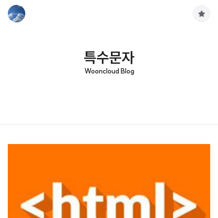
구
독
하
기
특수문자
Wooncloud Blog