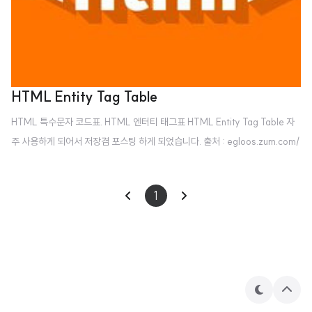
HTML Entity Tag Table
HTML 특수문자 코드표. HTML 엔터티 태그표 HTML Entity Tag Table 자
주 사용하게 되어서 저장겸 포스팅 하게 되었습니다. 출처 : egloos.zum.com/
keep/v/1030642 숫자표현 문자표현 표현문자 설명 - - - 사용하지 않음
- space 수평탭 - space 줄 삽입 - - - 사용하지 않음 - space 여백 ! - !
1
느낌표 " " " 따옴표 # - # 숫자기호 $ - $ 달러 % - % 백분율 기호 & & & A
mpersand ' - ' 작은 따옴표 ( - ( 왼쪽 괄호 ) - ) 오른쪽 괄호 * - * 아스트릭
+ - + 더하기 기호 , - , 쉼표 - - - Hyphen . - . 마침표 / - / Solidus (slas
h) 0-9 - 0 - 9 0부..
테
상
마
단