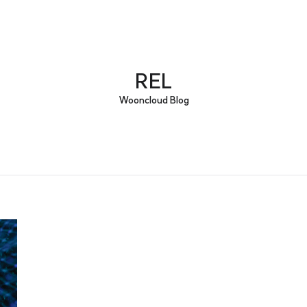
REL
Wooncloud Blog