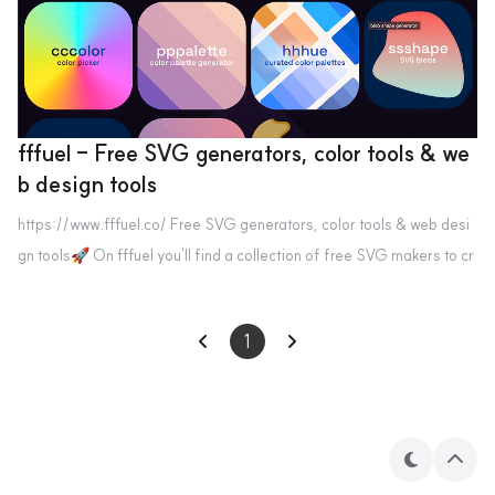
fffuel - Free SVG generators, color tools & we
b design tools
https://www.fffuel.co/ Free SVG generators, color tools & web desi
gn tools🚀 On fffuel you'll find a collection of free SVG makers to cr
eate cool backgrounds, seamless patterns, gradients, textures, shap
es and blobs. Use the generated vector patterns directly on the web
1
or in your favorite design app. 🤹‍♂️ The SVG andwww.fffuel.co 웹을 꾸
미다가 SVG이면서 다양한 패턴이 필요해 찾다 좋은 사이트를 발견했습니
다. 사이트에서 "fffuel은 그라데..
테
상
마
단