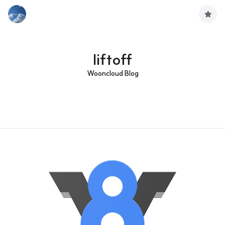
구
독
하
기
liftoff
Wooncloud Blog