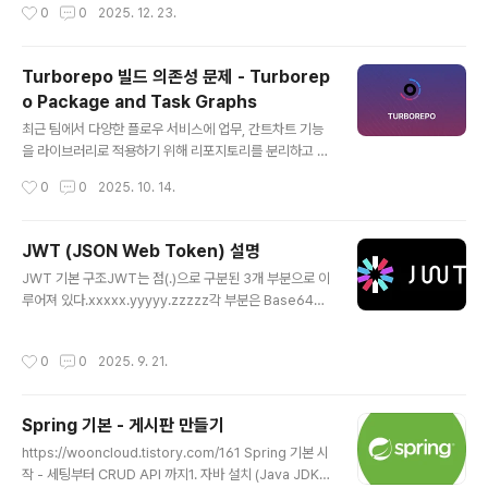
작성시간
0
0
2025. 12. 23.
다고 생각했다. 각 Enum 요소에 Order 값을 추가해야하
나 고민을 했는데, ordinal이라는 값이 있다는 것을 알게
되어 활용했다.📚 Enum의 ordinal()1. Enum 정의 순서
Turborepo 빌드 의존성 문제 - Turborep
= ordinal 값Java Enum은 정의된 순서대로 자동으로 0
o Package and Task Graphs
부터 시작하는 인덱스가 부여된다. 그 인덱스가 바로 ordi
글 내용
nal이다.public enum BlackKeywordPattern { PHO
최근 팀에서 다양한 플로우 서비스에 업무, 간트차트 기능
NE(...), // ordinal() = 0 EMAIL(...), ..
을 라이브러리로 적용하기 위해 리포지토리를 분리하고 모
노레포를 적용중이다.모노레포를 구현하기 위해 pnpm을
작성시간
0
0
2025. 10. 14.
사용하여 인스톨 및 빌드를 하는데 Turborepo를 이용해
빌드하다보면 이런 문제가 발생한다. 빌드하는데 다음과
같이 빌드가 안되는 문제가 있었는데, 이는 빌드 의존성이
JWT (JSON Web Token) 설명
있음에도 의존성을 무시한채 빌드되어서 생긴 문제다.다시
글 내용
JWT 기본 구조JWT는 점(.)으로 구분된 3개 부분으로 이
말하면 Turborepo는 빌드 순서가 있고, 각 패키지들이
루어져 있다.xxxxx.yyyyy.zzzzz각 부분은 Base64U
순서대로 빌드가 되어야 의존하고 있는 다른 패키지들이
RL로 인코딩되어 있다.1. Header (헤더)역할: 토큰의 타
빌드가 가능. 각 패키지의 package.json에 dependen
입과 서명 알고리즘 정보{ "alg": "HS256", "typ": "JW
cies 추가. 그런데 이미 peerDependancies에 의존하
작성시간
0
0
2025. 9. 21.
T"}alg: 서명에 사용된 알고리즘 (HS256, RS256, ES2
고 있는 패키지들이 있는 상태인데 빌드가 안된다. 왜 그러
56 등)typ: 토큰 타입 (항상 "JWT")2. Payload (페이로
냐면 Turbo는..
드)역할: 실제 전달하고자 하는 정보(클레임 Claims){ "su
Spring 기본 - 게시판 만들기
b": "user123", "name": "김철수", "role": "admin", "i
글 내용
at": 1516239022, "exp": 1516242622}클레임 종류
https://wooncloud.tistory.com/161 Spring 기본 시
Registered Claims: 표준 클레임 (sub, exp,..
작 - 세팅부터 CRUD API 까지1. 자바 설치 (Java JDK 1