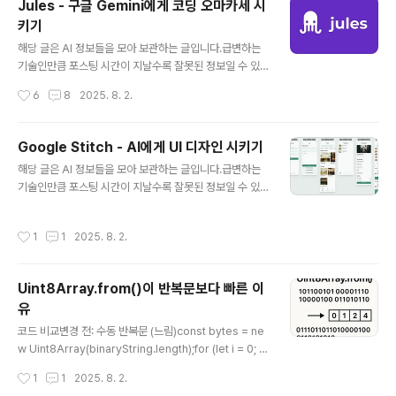
Jules - 구글 Gemini에게 코딩 오마카세 시
(OpenJDK 기반)3. Amazon Corretto 17다운로드: h
키기
ttps://aws.amazon.com/corretto/특징: AWS에서
글 내용
지원하는 무료 배포판라이선스: 완전 무료4. Microsoft B
해당 글은 AI 정보들을 모아 보관하는 글입니다.급변하는
uild o..
기술인만큼 포스팅 시간이 지날수록 잘못된 정보일 수 있
습니다.https://jules.google/ Jules - An Asynchro
작성시간
6
8
2025. 8. 2.
nous Coding AgentJules creates a PR of the ch
anges. Approve the PR, merge it to your branc
h, and publish it on GitHub. Also, you can get ca
Google Stitch - AI에게 UI 디자인 시키기
ught up fast. Jules creates an audio summary of
글 내용
해당 글은 AI 정보들을 모아 보관하는 글입니다.급변하는
the changes.jules.google 예전에 OpenAI에서 Cod
기술인만큼 포스팅 시간이 지날수록 잘못된 정보일 수 있
ex를 내놓으려 할 당시, 구글에서 먼저 jules를 출시했다.
습니다. https://stitch.withgoogle.com/ Stitch - De
Codex를 써보고 싶었으나, 월 200달러인가 ..
sign with AI stitch.withgoogle.com최근에 사이드를
작성시간
1
1
2025. 8. 2.
하면서 늘 고민이였던게 UI 디자인이었는데, 그만큼 CSS
프레임워크에도 많이 의존도 하고 UI 컨셉도 생각하기 정
말 어려운 부분이긴 했다. AI가 UI 디자인을 해주는게 없
Uint8Array.from()이 반복문보다 빠른 이
나? 생각했지만, 최근에 구글이 Stitch를 내놓으면서 이거
유
다 싶었다. Google Labs에서 새로 내놓은 실험적인 도
글 내용
구. 프롬프트나 이미지를 입력하면 몇 분 안에 UI 디자인과
코드 비교변경 전: 수동 반복문 (느림)const bytes = ne
프런트엔드 코드를 생성해준다고 한다. 그래서 해본 찍먹.
w Uint8Array(binaryString.length);for (let i = 0; i
사진에서 보면 알지만 만들어..
변경 후: Uint8Array.from() (빠름)const bytes = Uin
작성시간
1
1
2025. 8. 2.
t8Array.from(binaryString, char => char.charCod