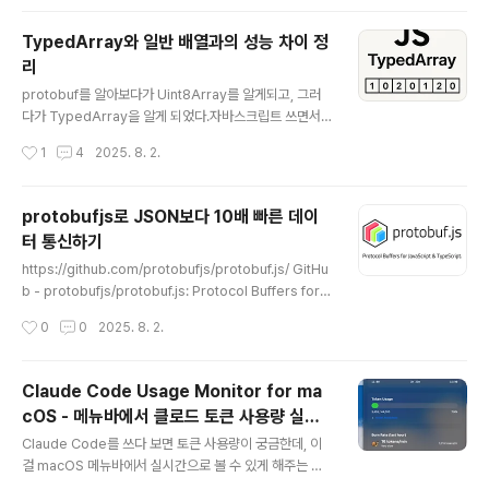
eAt(0));성능 차이가 나는 이유1. 내부 구현 최적화수동 반
복문의 처리 과정:JavaScript 인터프리터가 각 반복을 처
TypedArray와 일반 배열과의 성능 차이 정
리매번 조건 확인 (i )개별 인덱스 접근과 할당증가 연산 (i
리
++) 반복Uint8Array.from()의 처리 과정:네이티브 C+
글 내용
+ 코드로 구현벡터화된 연산 가능 (SIMD)메모리 접근 패
protobuf를 알아보다가 Uint8Array를 알게되고, 그러
턴 최적화루프 언롤링 자동 적용2. JavaScript 엔진 최적
다가 TypedArray을 알게 되었다.자바스크립트 쓰면서
화V..
타입이 없어 비효율이 많다는 점을 내면속에 알고만 있었
작성시간
1
4
2025. 8. 2.
는데, 이런 부분을 보완한 Array가 있다고 해서 알아봤다.
당연히 이런것들이 존재했을 법 한데, 새삼 이제야 알게된
다.TypedArray는 단순히 타입이 있는것 뿐만 아니라 많
protobufjs로 JSON보다 10배 빠른 데이
은 용도들이 있는데 신기해서 가져와 봄. https://develo
터 통신하기
per.mozilla.org/ko/docs/Web/JavaScript/Refere
글 내용
nce/Global_Objects/TypedArray TypedArray -
https://github.com/protobufjs/protobuf.js/ GitHu
JavaScript | MDNTypedArray 객체는 이진 데이터
b - protobufjs/protobuf.js: Protocol Buffers for J
버퍼에 기초하여 배열과 같은 보기를 만들어냅니다. 하지
avaScript & TypeScript.Protocol Buffers for Jav
작성시간
0
0
2025. 8. 2.
만 Typed..
aScript & TypeScript. Contribute to protobufjs/p
rotobuf.js development by creating an account
on GitHub.github.com Protocol Buffers란?Googl
Claude Code Usage Monitor for ma
e이 개발한 언어 중립적 데이터 직렬화 형식JSON/XML
cOS - 메뉴바에서 클로드 토큰 사용량 실시
보다 3-10배 빠름더 작은 크기로 데이터 전송성능 중요한
글 내용
간 모니터링
애플리케이션에서 사용.proto 파일 구조package eco
Claude Code를 쓰다 보면 토큰 사용량이 궁금한데, 이
mmerce; // 네임스페..
걸 macOS 메뉴바에서 실시간으로 볼 수 있게 해주는 앱
이다. Swift로 만들어진 네이티브 macOS 앱이고, 원래 P