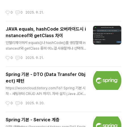
7 이상 설치)Java 8 (2014년 출시)여전히 많은 기업에서
레거시 시스템으로 사용 중람다 표현식, Stream API 등
작성시간
0
0
2025. 9. 21.
중요한 기능이 도입된 버전장기적으로는 점차 마이그레이
션하는 추wooncloud.tistory.comhttps://woonclou
d.tistory.com/162 Spring 기본 - Service 계층이전
JAVA equals, hashCode 오버라이드시 i
내용https://wooncloud.tistory.com/161 Spring 기
nstanceof와 getClass 차이
본 시작 - 세팅부터 CRUD API 까지1. 자바 설치 (Java J
글 내용
DK 17 이상 설치)Java 8 (2014년 출시)여전히 많은 기
인텔리제이에서 equals()나 hashCode()를 생성할때 in
업에서 레거시..
stanceof와 getClass 중에 어느걸 사용할꺼냐 선택하
는 경우가 있다. instanceof 방식상속 관계를 허용.부모
작성시간
0
0
2025. 9. 21.
클래스와 자식 클래스 간의 비교가 가능.더 유연하지만 대
칭성(symmetry) 원칙을 위반할 수 있다.@Overridep
ublic boolean equals(Object obj) { if (this == obj)
Spring 기본 - DTO (Data Transfer Obj
return true; if (!(obj instanceof MyClass)) return f
ect) 패턴
alse; MyClass myClass = (MyClass) obj; // 필드 비
글 내용
교 로직 return Objects.equals(name, myClass.na
https://wooncloud.tistory.com/161 Spring 기본 시
me);} getClass(..
작 - 세팅부터 CRUD API 까지1. 자바 설치 (Java JDK 1
7 이상 설치)Java 8 (2014년 출시)여전히 많은 기업에서
작성시간
0
0
2025. 9. 20.
레거시 시스템으로 사용 중람다 표현식, Stream API 등
중요한 기능이 도입된 버전장기적으로는 점차 마이그레이
션하는 추wooncloud.tistory.comhttps://woonclou
Spring 기본 - Service 계층
d.tistory.com/162 Spring 기본 - Service 계층이전
글 내용
이전 내용https://wooncloud.tistory.com/161 Sprin