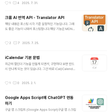
작성시간
1
4
2025. 7. 31.
ython 버전(Claude-Code-Usage-Monitor)을 mac
OS용으로 포팅한 거라고 한다.주요 기능들실시간 모니터
링6초마다 업데이트토큰 사용량을 색깔별로 표시 (초록/노
크롬 AI 번역 API - Translator API
랑/빨강)메뉴바에 사용률 퍼센테이지랑 번레이트 이모지
글 내용
해당 내용은 포스팅 시각 기준 실험적인 기능입니다. 그래
표시번레이트 추적최근 1시간 기준으로 얼마나 빠르게 토
도 좋은 기능이 나와서 포스팅합니다.해당 기능은 MDN에
큰을 쓰고 있는지 보여줌이모지로 속도 표시:🐌 100 토큰/
포스팅 되어 있지만, 크롬에서만 선두적으로 개발해둔 실
분 미만 (여유로움)🚶 100-300 토큰/분 (보통)🏃 300-
험적 기능이라 다른 브라우저에서는 지원하지 않습니다.그
600 토큰/분 (좀 빠름)🚗 600-1000 토큰/분 (꽤 빠름)
작성시간
2
7
2025. 7. 25.
래도 크롬 기반에서는 쉽게 번역 기능을 구현할 수 있겠네
✈️ 1000-2000 토큰/분 (빠름)🚀 ..
요. https://developer.mozilla.org/en-US/docs/W
eb/API/Translator Translator - Web APIs | MDN
iCalendar 기본 문법
The Translator interface of the Translator and L
글 내용
anguage Detector APIs contains all the associat
최근에 캘린더 기능을 만들게 되면서, 구현하다 보면 반드
ed translation functionality, including checking A
시 만나게 되는 것이 있습니다. 그건 바로 iCal(iCalenda
I model a..
r) 문법이라는건데, 연동을 생각하는 캘린더 서비스를 만든
다면 무조건 알아야 할 내용입니다. 각 캘린더 서비스들이
작성시간
1
0
2025. 2. 1.
서로 연동을 위해 iCal이라는 특별한 형식의 데이터를 주
고 받습니다. 실제로 많은 문법과 기능들이 있는데, 이번 포
스트에는 가볍게 다뤄보겠습니다. 나중에 기회되면 더 자
Google Apps Script에 ChatGPT 연동
세하게 다뤄보겠습니다.왜 iCal을 알아야 할까?대부분의
하기
캘린더 시스템이 iCal 형식으로 데이터를 주고받습니다.
글 내용
다른 형식도 있지만 대체적으로 iCal을 사용합니다.구글
구글 앱 스크립트 (Google Apps Script)구글 앱 스크립