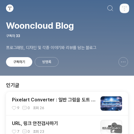
검색하기
티스토리
Wooncloud Blog
구독자
33
프로그래밍, 디자인 및 각종 이야기와 리뷰를 담는 블로그
구독하기
방명록
신고하기 레이어
열기
인기글
Pixelart Converter : 일반 그림을 도트 그
래픽으로 바꿔주는 사이트
9
0
조회
26
URL, 링크 안전검사하기
7
0
조회
23