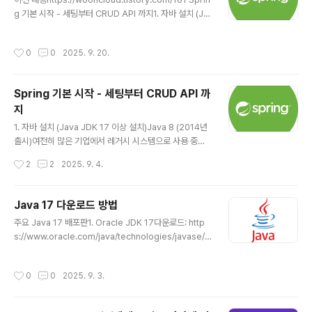
내용https://wooncloud.tistory.com/161 Spring 기
g 기본 시작 - 세팅부터 CRUD API 까지1. 자바 설치 (Ja
본 시작 - 세팅부터 CRUD API 까지1. 자바 설치 (Java J
va JDK 17 이상 설치)Java 8 (2014년 출시)여전히 많
DK 17 이상 설치)Java 8 (2014년 출시)여전히 많은 기
은 기업에서 레거시 시스템으로 사용 중람다 표현식, Stre
업에서 레거시..
작성시간
0
0
2025. 9. 20.
am API 등 중요한 기능이 도입된 버전장기적으로는 점차
마이그레이션하는 추wooncloud.tistory.com Servic
e 계층 추가왜 Service 계층이 필요할까?Controller: H
Spring 기본 시작 - 세팅부터 CRUD API 까
TTP 요청/응답 처리만 한다.Service: 실질적인 비즈니스
지
로직 처리를 service에서 모두 함.Repository: 데이터
글 내용
베이스 접근만 한다.Service 패키지와 클래스 생성src/
1. 자바 설치 (Java JDK 17 이상 설치)Java 8 (2014년
main/java/com/example/demo_a..
출시)여전히 많은 기업에서 레거시 시스템으로 사용 중람
다 표현식, Stream API 등 중요한 기능이 도입된 버전장
작성시간
2
2
2025. 9. 4.
기적으로는 점차 마이그레이션하는 추세Java 11 (2018
년 출시)현재 가장 널리 채택되고 있는 LTS(Long Term
Support) 버전Oracle의 상업적 지원이 필요 없는 Ope
Java 17 다운로드 방법
nJDK 기반으로 무료 사용 가능많은 새로운 프로젝트들이
글 내용
주요 Java 17 배포판1. Oracle JDK 17다운로드: http
Java 11을 기준으로 개발Java 17 (2021년 출시)최신 L
s://www.oracle.com/java/technologies/javase/j
TS 버전으로 채택률이 빠르게 증가하고 있음Spring Bo
dk17-archive-downloads.html특징: Oracle의 공식
ot 3.0+ 등 주요 프레임워크들이 Java 17을 최소 요구사
배포판라이선스: 개발/테스트는 무료, 상업적 사용 시 유료
항으로 설정https://wooncloud.tistory.com/160 Ja
작성시간
0
0
2025. 9. 3.
2. Eclipse Adoptium다운로드: https://adoptium.ne
va 17..
t/temurin/releases/?version=17특징: 커뮤니티 기
반, 가장 인기 있는 오픈소스 배포판라이선스: 완전 무료