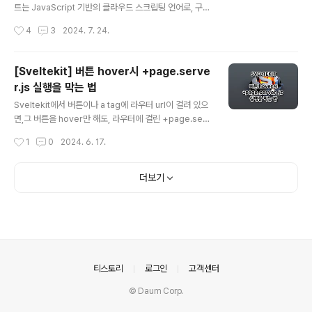
캘린더, 애플 캘린더 등과의 연동이 필요한 경우 필수적입
트는 JavaScript 기반의 클라우드 스크립팅 언어로, 구글
니다.표준화된 포맷으로, 한 번 익혀두면 다양한 프로젝트
워크스페이스 제품군(Google Sheets, Docs, Forms
작성시간
4
3
2024. 7. 24.
에서 활용할 수 있습니다..
등)을 자동화할 수 있는 도구입니다. 이를 통해 사용자는 다
양한 작업을 자동화하고, 반복적인 작업을 쉽게 처리할 수
있습니다. 구글 앱 스크립트로 스프레드시트 자동화구글
[Sveltekit] 버튼 hover시 +page.serve
스프레드시트에서 반복적인 데이터 입력이나 복잡한 데이
r.js 실행을 막는 법
터 처리 작업은 시간이 많이 소요될 수 있습니다. 구글 앱
글 내용
스크립트를 사용하면 이러한 작업을 자동화하여 생산성을
Sveltekit에서 버튼이나 a tag에 라우터 url이 걸려 있으
높일 수 있습니다.예를 들어, 데이터를 자동으로 정리하거
면,그 버튼을 hover만 해도, 라우터에 걸린 +page.serv
나 특정 조건에 따라 데이터를 필터링하는 스크립트를 작
er.js 가 실행됩니다.위의 코드를 보면 href에 user 라우
작성시간
1
0
2024. 6. 17.
성할 수 있습니다. 구글 스프레드시트 자동화에 ChatGPT
터가 걸려있습니다.user 라우터에는 +page.server.js
를 사용하..
가 있습니다.위에서 말한대로 버튼을 hover만 해도, +pa
ge.server.js 가 실행됩니다. SvelteKit에서 버튼을 호
더보기
버했을 때 그 버튼을 클릭하면,가는 페이지의 +page.ser
ver.js의 load 함수가 실행되는 것은의도된 동작입니
다. 왜 그럴까요?SvelteKit이 페이지 전환을 미리 준비하
기 위해 preload를 수행합니다.preload은 사용자가 링
크나 버튼을 호버했을 때, 해당 링크가 가리키는 페이지를
미리 로드하여..
의안내
티스토리
로그인
고객센터
© Daum Corp.