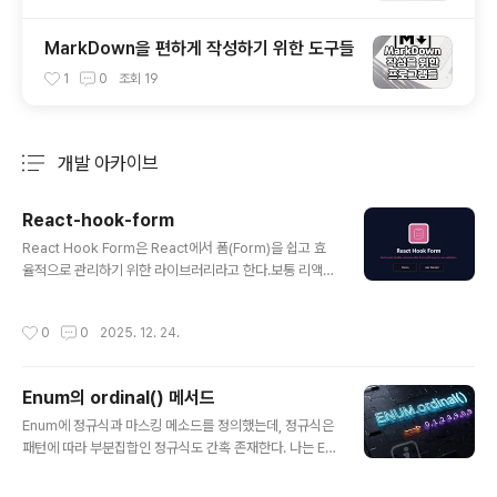
MarkDown을 편하게 작성하기 위한 도구들
1
0
조회
19
개발 아카이브
분류 전체보기
주요 글 목록
React-hook-form
글 내용
React Hook Form은 React에서 폼(Form)을 쉽고 효
율적으로 관리하기 위한 라이브러리라고 한다.보통 리액트
에서 input을 만들때 useState를 사용해 '제어 컴포넌트'
방식으로 구현하고 한다.그런데 input이 많아지면 코드가
작성시간
0
0
2025. 12. 24.
복잡해지고 성능이 떨어지는 문제가 생긴다.이럴때 React
-hook-form를 쓰면 편하다고 한다.왜 React Hook Fo
rm을 쓸까?성능 최적화 (불필요한 리렌더링 방지)이게 가
Enum의 ordinal() 메서드
장 큰 장점이라고 한다. 일반적인 useState 방식은 글자
글 내용
하나를 칠 때마다 전체 컴포넌트가 다시 그려지는데, Rea
Enum에 정규식과 마스킹 메소드를 정의했는데, 정규식은
ct-hook-form는 비제어 컴포넌트(Uncontrolled Co
패턴에 따라 부분집합인 정규식도 간혹 존재한다. 나는 En
mponents) 방식을 기반으로 하여 사용자가 입력을 마칠
um에 작은 부분집합을 오름차순으로 정렬하였다.패턴 검
때까지 리렌더링을 최소화한다.가볍..
사할때도 Enum에 정의된 순서대로 검사가 되었으면 좋겠