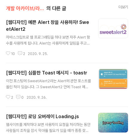
더보기
개발 아카이브/라이브러리
의 다른 글
[웹디자인] 예쁜 Alert 창을 사용하자! Swe
etAlert2
글 내용
자바스크립트로 웹 프로그래밍을 하다 보면 자주 Alert 함
수를 사용하게 됩니다. Alert는 사용자에게 알림을 주고자
할 때 사용하는데요. 자바스크립트의 alert는 아주 기본적
10
2
2020. 9. 25.
인 브라우저 UI를 제공하고 있습니다. 하지만 우리는 이런
알림창보다 더 예쁜 알림 창을 원하죠. SweetAlert2!! s
weetalert2.github.io/ SweetAlert2 A beautiful, r
[웹디자인] 심플한 Toast 메시지 - toastr
esponsive, customizable and accessible (WAI-
글 내용
ARIA) replacement for JavaScript's popup boxe
이전 포스팅에 SweetAlert2라는 Alert에 관한 포스트를
s sweetalert2.github.io 해당 링크로 들어가면 사이트
올린 적이 있습니다. 그 SweetAlert2 안에 Toast 메시
가 워낙 관련 내용을 잘 설명해줘서 제가 뭐 자세히 설명해
지를 구현할 수 있었는데요. 아무래도 SweetAlert2 특성
드릴 것이 없지만, 기본적으로 어떤..
2
0
2020. 9. 26.
상 간단한 Toast메시지도 톡 튀게 애니메이션이 표현이
되곤 했습니다. "저는 심플한 toast 메시지를 쓰고 싶어
요!!" 라고 하시는분들을 위해, 이번엔 작고 가벼운 플러그
[웹디자인] 로딩 오버레이 Loading.js
인을 하나 소개해 드릴까 합니다. toastr💬 codeseven.
글 내용
github.io/toastr/demo.html toastr examples cod
웹사이트를 제작하다 보면 사용자의 요청을 처리하는 동안
eseven.github.io 이름이 딱 이거는 그냥 요리보고 조리
사람들의 조작을 잠시 막아둘 필요가 있을 때가 종종 찾아