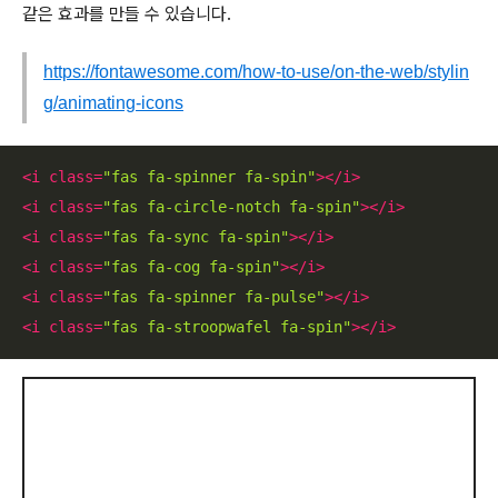
같은 효과를 만들 수 있습니다.
https://fontawesome.com/how-to-use/on-the-web/stylin
g/animating-icons
<
i
class
=
"fas fa-spinner fa-spin"
>
</
i
>
<
i
class
=
"fas fa-circle-notch fa-spin"
>
</
i
>
<
i
class
=
"fas fa-sync fa-spin"
>
</
i
>
<
i
class
=
"fas fa-cog fa-spin"
>
</
i
>
<
i
class
=
"fas fa-spinner fa-pulse"
>
</
i
>
<
i
class
=
"fas fa-stroopwafel fa-spin"
>
</
i
>