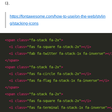
다.
https://fontawesome.com/how-to-use/on-the-web/stylin
g/stacking-icons
<
span
class
=
"fa-stack fa-2x"
>
<
i
class
=
"fas fa-square fa-stack-2x"
>
</
i
>
<
i
class
=
"fab fa-twitter fa-stack-1x fa-inverse"
>
</
</
span
>
<
span
class
=
"fa-stack fa-2x"
>
<
i
class
=
"fas fa-circle fa-stack-2x"
>
</
i
>
<
i
class
=
"fas fa-flag fa-stack-1x fa-inverse"
>
</
i
>
</
span
>
<
span
class
=
"fa-stack fa-2x"
>
<
i
class
=
"fas fa-square fa-stack-2x"
>
</
i
>
<
i
class
=
"fas fa-terminal fa-stack-1x fa-inverse"
>
<