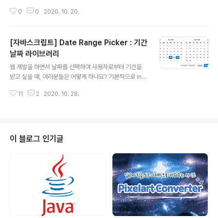
봐도 toast 플러그인이다.라고 생각할 수 있는 직관적인
옵니다. 그럴 때 페이지마다 오버레이용 CSS를 만들어두
이름의 플러그인입니다. 1. 설치하기 위의 링크는 데모버전
0
0
2020. 10. 20.
거나 각 컨트롤러에 readonly를 걸어두는 등 복잡한 일을
을 볼 수 ..
하죠. 이번에 소개해드릴 loading.js는 로딩 중이라는 표
시를 보여주고, 특정 공간의 사용자 조작을 막을 수 있는 플
[자바스크립트] Date Range Picker : 기간
러그인입니다. 1. loading.js 웹사이트 carlosbonetti.gi
thub.io/jquery-loading/ jquery-loading Themes
날짜 라이브러리
글 내용
and default styles You must include the dist/jqu
웹 개발을 하면서 날짜를 선택하여 사용자로부터 기간을
ery.loading.css file in your page if you want to u
받고 싶을 때, 여러분들은 어떻게 하나요? 기본적으로 inp
se the default ..
ut 태그에 type을 date로 하여 2개의 input 필드를 만들
11
2
2020. 10. 28.
겁니다. See the Pen basic-date by wooncloud
(@lomeiskk) on CodePen. 하지만 위의 방법은 첫 날
짜가 마지막 날짜보다 이후의 날짜가 될 수 없고, 여러 가지
유효성 검사를 해야 하며, 직관적이지 않고 불편한 부분이
많습니다. 물론 제이쿼리 UI에서 제공하는 Date Picker
이 블로그 인기글
를 보면 아래와 같이 기간을 설정할 수 있는 기능이 있습니
다. 하지만 제 눈엔 예뻐 보이지 않네요. 여러분은 어떤가
요? 이 디자인이 예쁘다면 사용하면 되겠지만, 그렇지 않으
면 CSS를 싹 바꿔야 할지도 모릅니..