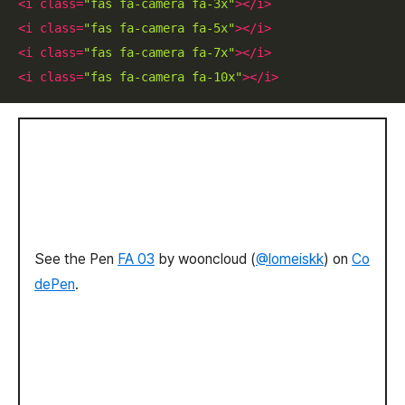
<
i
class
=
"fas fa-camera fa-3x"
>
</
i
>
<
i
class
=
"fas fa-camera fa-5x"
>
</
i
>
<
i
class
=
"fas fa-camera fa-7x"
>
</
i
>
<
i
class
=
"fas fa-camera fa-10x"
>
</
i
>
See the Pen
FA 03
by wooncloud (
@lomeiskk
) on
Co
dePen
.