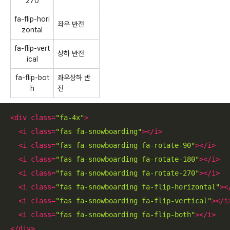
270
fa-flip-hori
좌우 반전
zontal
fa-flip-vert
상하 반전
ical
fa-flip-bot
좌우상하 반
h
전
<
div
class
=
"fa-4x"
>
<
i
class
=
"fas fa-snowboarding"
>
</
i
>
<
i
class
=
"fas fa-snowboarding fa-rotate-90"
>
</
i
>
<
i
class
=
"fas fa-snowboarding fa-rotate-180"
>
</
i
>
<
i
class
=
"fas fa-snowboarding fa-rotate-270"
>
</
i
>
<
i
class
=
"fas fa-snowboarding fa-flip-horizontal"
>
<
<
i
class
=
"fas fa-snowboarding fa-flip-vertical"
>
</
i
<
i
class
=
"fas fa-snowboarding fa-flip-both"
>
</
i
>
</
div
>