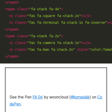
</
span
>
<
span
class
=
"fa-stack fa-4x"
>
<
i
class
=
"fas fa-square fa-stack-2x"
>
</
i
>
<
i
class
=
"fas fa-terminal fa-stack-1x fa-inverse"
>
<
</
span
>
<
span
class
=
"fa-stack fa-2x"
>
<
i
class
=
"fas fa-camera fa-stack-1x"
>
</
i
>
<
i
class
=
"fas fa-ban fa-stack-2x"
style
=
"color:Toma
</
span
>
See the Pen
FA 06
by wooncloud (
@lomeiskk
) on
Co
dePen
.