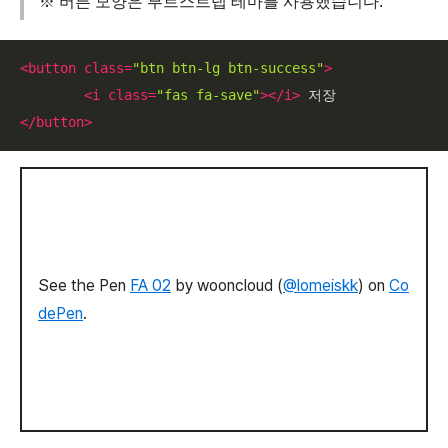
※ 버튼 모양은 부트스트랩 테마를 사용했습니다.
<
button
class
=
"btn btn-lg btn-success"
>
<
i
class
=
"fas fa-save"
>
</
i
>
</
button
>
See the Pen
FA 02
by wooncloud (
@lomeiskk
) on
Co
dePen
.