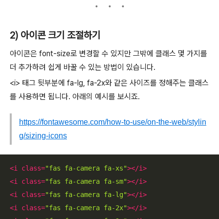
2) 아이콘 크기 조절하기
아이콘은 font-size로 변경할 수 있지만 그밖에 클래스 몇 가지를
더 추가하려 쉽게 바꿀 수 있는 방법이 있습니다.
<i> 태그 뒷부분에 fa-lg, fa-2x와 같은 사이즈를 정해주는 클래스
를 사용하면 됩니다. 아래의 예시를 보시죠.
https://fontawesome.com/how-to-use/on-the-web/stylin
g/sizing-icons
<
i
class
=
"fas fa-camera fa-xs"
>
</
i
>
<
i
class
=
"fas fa-camera fa-sm"
>
</
i
>
<
i
class
=
"fas fa-camera fa-lg"
>
</
i
>
<
i
class
=
"fas fa-camera fa-2x"
>
</
i
>