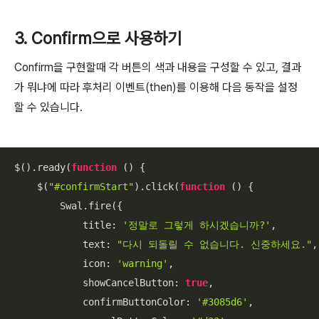
3.
Confirm으로 사용하기
Confirm을 구현할때 각 버튼의 색과 내용을 구성할 수 있고, 결과
가 뭐냐에 따라 후처리 이벤트(then)를 이용해 다음 동작을 설정
할 수 있습니다.
$().ready(
function
 (
) 
{

    $(
"#confirmStart"
).click(
function
 (
) 
{

        Swal.fire({

title
: 
'정말로 그렇게 하시겠습니까?'
,

text
: 
"다시 되돌릴 수 없습니다. 신중하세요."
,

icon
: 
'warning'
,

showCancelButton
: 
true
,

confirmButtonColor
: 
'#3085d6'
,
