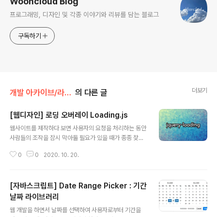
Wooncloud Blog
프로그래밍, 디자인 및 각종 이야기와 리뷰를 담는 블로그
구독하기
더보기
개발 아카이브/라이브러리
의 다른 글
[웹디자인] 로딩 오버레이 Loading.js
글 내용
웹사이트를 제작하다 보면 사용자의 요청을 처리하는 동안
사람들의 조작을 잠시 막아둘 필요가 있을 때가 종종 찾아
옵니다. 그럴 때 페이지마다 오버레이용 CSS를 만들어두
0
0
2020. 10. 20.
거나 각 컨트롤러에 readonly를 걸어두는 등 복잡한 일을
하죠. 이번에 소개해드릴 loading.js는 로딩 중이라는 표
시를 보여주고, 특정 공간의 사용자 조작을 막을 수 있는 플
[자바스크립트] Date Range Picker : 기간
러그인입니다. 1. loading.js 웹사이트 carlosbonetti.gi
thub.io/jquery-loading/ jquery-loading Themes
날짜 라이브러리
글 내용
and default styles You must include the dist/jqu
웹 개발을 하면서 날짜를 선택하여 사용자로부터 기간을
ery.loading.css file in your page if you want to u