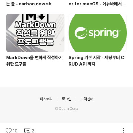
는 툴 - carbon.now.sh
or for macOS - 메뉴바에서 클
로드 토큰 사용량 실시간 모니터링
MarkDown을 편하게 작성하기
Spring 기본 시작 - 세팅부터 C
위한 도구들
RUD API 까지
의안내
티스토리
로그인
고객센터
© Daum Corp.
10
2