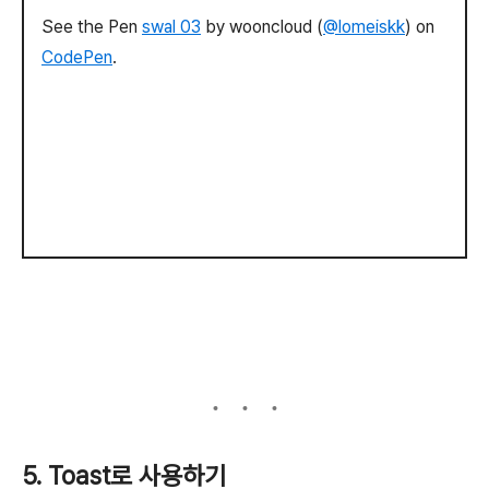
See the Pen
swal 03
by wooncloud (
@lomeiskk
) on
CodePen
.
5. Toast로 사용하기