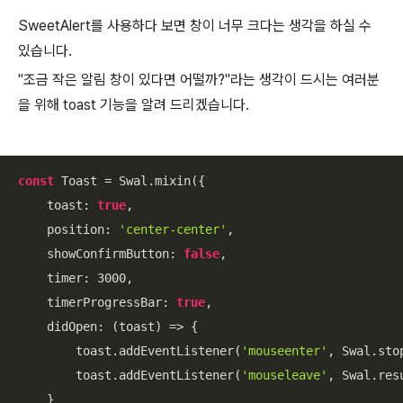
SweetAlert를 사용하다 보면 창이 너무 크다는 생각을 하실 수
있습니다.
"조금 작은 알림 창이 있다면 어떨까?"라는 생각이 드시는 여러분
을 위해 toast 기능을 알려 드리겠습니다.
const
 Toast = Swal.mixin({

toast
: 
true
,

position
: 
'center-center'
,

showConfirmButton
: 
false
,

timer
: 
3000
,

timerProgressBar
: 
true
,

didOpen
: 
(
toast
) =>
 {

        toast.addEventListener(
'mouseenter'
, Swal.stop
        toast.addEventListener(
'mouseleave'
, Swal.resu
    }
