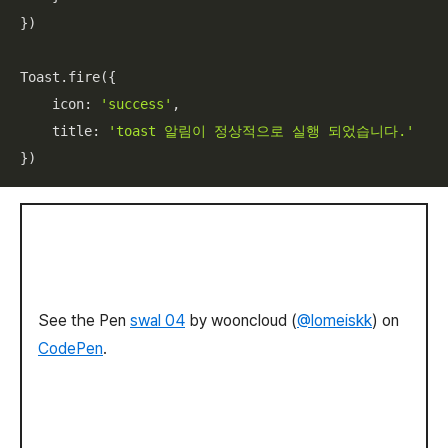
})

Toast.fire({

icon
: 
'success'
,

title
: 
'toast 알림이 정상적으로 실행 되었습니다.'
})
See the Pen
swal 04
by wooncloud (
@lomeiskk
) on
CodePen
.