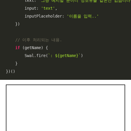
text
: 
'그냥 예시일 뿐이니 정보유출 같은건 없습니다
input
: 
'text'
,

inputPlaceholder
: 
'이름을 입력..'
    })

// 이후 처리되는 내용.
if
 (getName) {

        Swal.fire(
`: 
${getName}
`
)

    }

})()