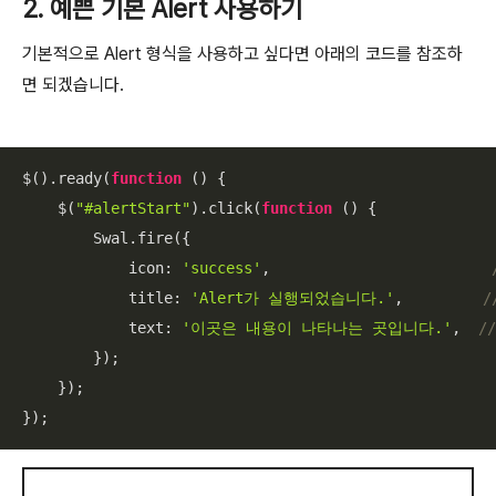
2. 예쁜 기본 Alert 사용하기
기본적으로 Alert 형식을 사용하고 싶다면 아래의 코드를 참조하
면 되겠습니다.
$().ready(
function
 (
) 
{

    $(
"#alertStart"
).click(
function
 (
) 
{

        Swal.fire({

icon
: 
'success'
,                         
title
: 
'Alert가 실행되었습니다.'
,         
/
text
: 
'이곳은 내용이 나타나는 곳입니다.'
,  
/
        });

    });

});