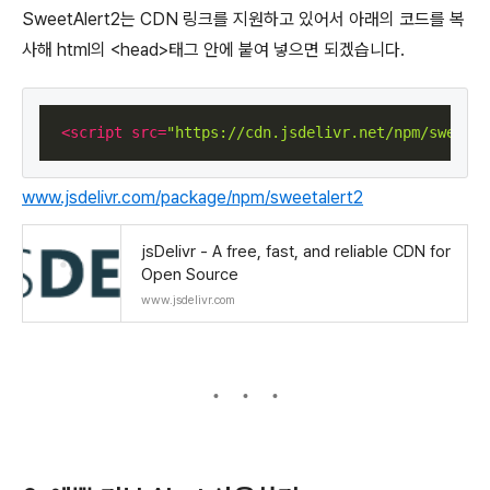
SweetAlert2는 CDN 링크를 지원하고 있어서 아래의 코드를 복
사해 html의 <head>태그 안에 붙여 넣으면 되겠습니다.
<
script
src
=
"https://cdn.jsdelivr.net/npm/sweetal
www.jsdelivr.com/package/npm/sweetalert2
jsDelivr - A free, fast, and reliable CDN for
Open Source
www.jsdelivr.com