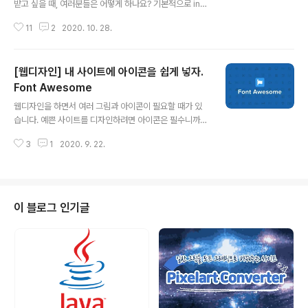
받고 싶을 때, 여러분들은 어떻게 하나요? 기본적으로 inp
se the default ..
ut 태그에 type을 date로 하여 2개의 input 필드를 만들
11
2
2020. 10. 28.
겁니다. See the Pen basic-date by wooncloud
(@lomeiskk) on CodePen. 하지만 위의 방법은 첫 날
짜가 마지막 날짜보다 이후의 날짜가 될 수 없고, 여러 가지
[웹디자인] 내 사이트에 아이콘을 쉽게 넣자.
유효성 검사를 해야 하며, 직관적이지 않고 불편한 부분이
많습니다. 물론 제이쿼리 UI에서 제공하는 Date Picker
Font Awesome
글 내용
를 보면 아래와 같이 기간을 설정할 수 있는 기능이 있습니
웹디자인을 하면서 여러 그림과 아이콘이 필요할 때가 있
다. 하지만 제 눈엔 예뻐 보이지 않네요. 여러분은 어떤가
습니다. 예쁜 사이트를 디자인하려면 아이콘은 필수니까
요? 이 디자인이 예쁘다면 사용하면 되겠지만, 그렇지 않으
요. 그리고 요즘은 심플하고 모던한 디자인을 선호하기 때
면 CSS를 싹 바꿔야 할지도 모릅니..
3
1
2020. 9. 22.
문에 픽토그램을 많이 활용합니다. 하지만 웹디자인에 아
이콘을 넣으려면 어떻게 해야할까요? 일반적으로 태그를
이용하여 이미지를 불러와서 사용합니다. 그렇다면 수많은
아이콘 파일들을 서버에 저장해야 하죠. 그리고 나에게 필
요한 아이콘을 찾아야 한다면? 아이콘 이미지를 찾기 위해
이 블로그 인기글
열심히 인터넷을 모험하게 될 것입니다. 웹디자인보다 검
색에 시간을 더 많이 투자하겠네요. 하지만 Font Aweso
me을 사용하면 빠르고 쉽게 아이콘을 찾아 사용할 수 있
습니다. fontawesome.com/ Font Awesome The
world’s most popular..